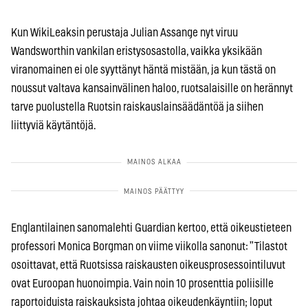
Kun WikiLeaksin perustaja Julian Assange nyt viruu
Wandsworthin vankilan eristysosastolla, vaikka yksikään
viranomainen ei ole syyttänyt häntä mistään, ja kun tästä on
noussut valtava kansainvälinen haloo, ruotsalaisille on herännyt
tarve puolustella Ruotsin raiskauslainsäädäntöä ja siihen
liittyviä käytäntöjä.
Englantilainen sanomalehti Guardian kertoo, että oikeustieteen
professori Monica Borgman on viime viikolla sanonut: ”Tilastot
osoittavat, että Ruotsissa raiskausten oikeusprosessointiluvut
ovat Euroopan huonoimpia. Vain noin 10 prosenttia poliisille
raportoiduista raiskauksista johtaa oikeudenkäyntiin; loput