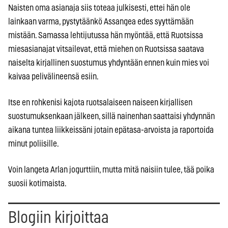
Naisten oma asianaja siis toteaa julkisesti, ettei hän ole
lainkaan varma, pystytäänkö Assangea edes syyttämään
mistään. Samassa lehtijutussa hän myöntää, että Ruotsissa
miesasianajat vitsailevat, että miehen on Ruotsissa saatava
naiselta kirjallinen suostumus yhdyntään ennen kuin mies voi
kaivaa pelivälineensä esiin.
Itse en rohkenisi kajota ruotsalaiseen naiseen kirjallisen
suostumuksenkaan jälkeen, sillä nainenhan saattaisi yhdynnän
aikana tuntea liikkeissäni jotain epätasa-arvoista ja raportoida
minut poliisille.
Voin langeta Arlan jogurttiin, mutta mitä naisiin tulee, tää poika
suosii kotimaista.
Blogiin kirjoittaa