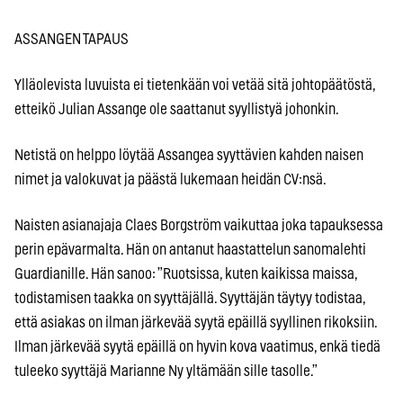
ASSANGEN TAPAUS
Ylläolevista luvuista ei tietenkään voi vetää sitä johtopäätöstä,
etteikö Julian Assange ole saattanut syyllistyä johonkin.
Netistä on helppo löytää Assangea syyttävien kahden naisen
nimet ja valokuvat ja päästä lukemaan heidän CV:nsä.
Naisten asianajaja Claes Borgström vaikuttaa joka tapauksessa
perin epävarmalta. Hän on antanut haastattelun sanomalehti
Guardianille. Hän sanoo: ”Ruotsissa, kuten kaikissa maissa,
todistamisen taakka on syyttäjällä. Syyttäjän täytyy todistaa,
että asiakas on ilman järkevää syytä epäillä syyllinen rikoksiin.
Ilman järkevää syytä epäillä on hyvin kova vaatimus, enkä tiedä
tuleeko syyttäjä Marianne Ny yltämään sille tasolle.”