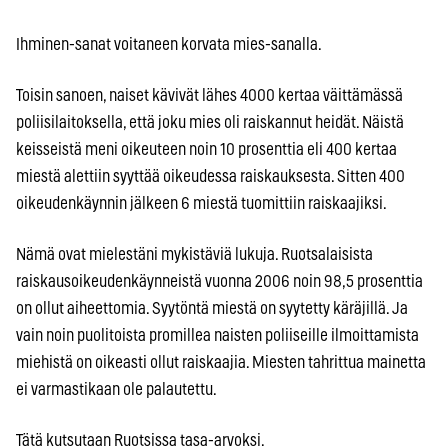
Ihminen-sanat voitaneen korvata mies-sanalla.
Toisin sanoen, naiset kävivät lähes 4000 kertaa väittämässä
poliisilaitoksella, että joku mies oli raiskannut heidät. Näistä
keisseistä meni oikeuteen noin 10 prosenttia eli 400 kertaa
miestä alettiin syyttää oikeudessa raiskauksesta. Sitten 400
oikeudenkäynnin jälkeen 6 miestä tuomittiin raiskaajiksi.
Nämä ovat mielestäni mykistäviä lukuja. Ruotsalaisista
raiskausoikeudenkäynneistä vuonna 2006 noin 98,5 prosenttia
on ollut aiheettomia. Syytöntä miestä on syytetty käräjillä. Ja
vain noin puolitoista promillea naisten poliiseille ilmoittamista
miehistä on oikeasti ollut raiskaajia. Miesten tahrittua mainetta
ei varmastikaan ole palautettu.
Tätä kutsutaan Ruotsissa tasa-arvoksi.