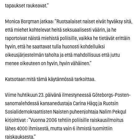
tapaukset raukeavat.”
Monica Borgman jatkaa: ”Ruotsalaiset naiset eivät hyväksy sitä,
että miehet kohtelevat heitä seksuaalisesti väärin, ja he
raportoivat näistä miehistä poliisille, vaikka he tietävät erittäin
hyvin, että he saattavat tulla huonosti kohdelluiksi
oikeusjärjestelmän taholta ja että mahdollisuus että juttu
menee oikeuteen on hyvin, hyvin vähäinen.”
Katsotaan mitä tämä käytännössä tarkoittaa.
Viime huhtikuun 23. päivänä ilmestyneessä Göteborgs-Posten-
sanomalehdessä kansanedustaja Carina Hägg ja Ruotsin
Sosialidemokraattisten Naisten puheenjohtaja Nalim Pekgul
kirjoittivat : ”Vuonna 2006 tehtiin poliisille raiskausilmoitus
lähes 4000 ihmisestä, mutta vain 6 ihmistä tuomittiin
raiskauksesta.”