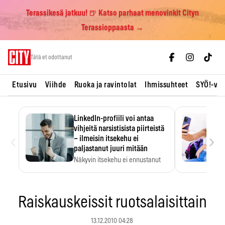
Terassikesä jatkuu! 🍺 Katso parhaat menovinkit Cityn
Terassioppaasta →
Skip
Tätä et odottanut
to
content
Etusivu
Viihde
Ruoka ja ravintolat
Ihmissuhteet
SYÖ!-vii
LinkedIn-profiili voi antaa
vihjeitä narsistisista piirteistä
‹
›
– ilmeisin itsekehu ei
paljastanut juuri mitään
Näkyvin itsekehu ei ennustanut
narsistisia piirteitä.
Raiskauskeissit ruotsalaisittain
13.12.2010 04:28