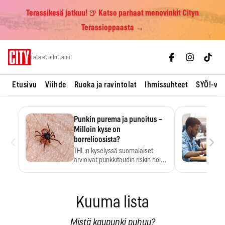
Terassikesä jatkuu! 🍺 Katso parhaat menovinkit Cityn
Terassioppaasta →
Skip
Tätä et odottanut
to
content
Etusivu
Viihde
Ruoka ja ravintolat
Ihmissuhteet
SYÖ!-vii
Punkin purema ja punoitus –
Milloin kyse on
‹
›
borrelioosista?
THL:n kyselyssä suomalaiset
arvioivat punkkitaudin riskin noin
kymmenkertaiseksi…
Kuuma lista
Mistä kaupunki puhuu?