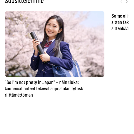
‹
›
Suosittelemme
Some oli vä
sitten faktat
sittenkään o
”So I’m not pretty in Japan” – näin tiukat
kauneusihanteet tekevät söpöstäkin tytöstä
riittämättömän