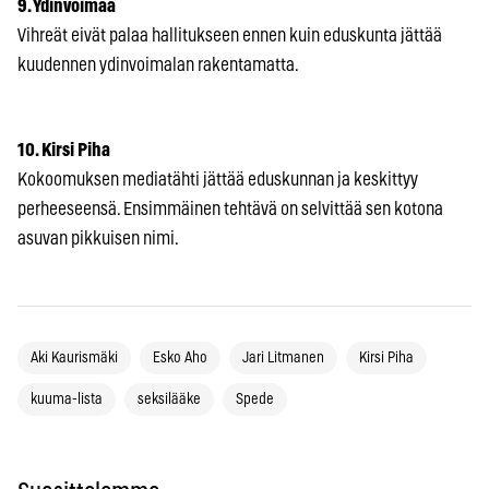
9. Ydinvoimaa
Vihreät eivät palaa hallitukseen ennen kuin eduskunta jättää
kuudennen ydinvoimalan rakentamatta.
10. Kirsi Piha
Kokoomuksen mediatähti jättää eduskunnan ja keskittyy
perheeseensä. Ensimmäinen tehtävä on selvittää sen kotona
asuvan pikkuisen nimi.
Aki Kaurismäki
Esko Aho
Jari Litmanen
Kirsi Piha
kuuma-lista
seksilääke
Spede