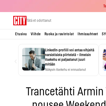
T
Skip
Tätä et odottanut
to
content
Etusivu
Viihde
Ruoka ja ravintolat
Ihmissuhteet
SY
LinkedIn-profiili voi antaa vihjeitä
narsistisista piirteistä – ilmeisin
‹
itsekehu ei paljastanut juuri
mitään
Näkyvin itsekehu ei ennustanut
narsistisia piirteitä.
Trancetähti Armin
nousee Weekend 