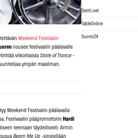
Deitti.net
TableOnline
Suomi24
stettävän
Weekend Festivalin
uuren
nousee festivaalin päälavalle
rittää viikoittaista
State of Trance
-
kuuntelijaa ympäri maailman.
iintyy Weekend Festivalin päälavalla
. Festivaalin pääpromottorin
Hardi
tiseen teemaan täydellisesti. Armin
 nousua
Beam Me Up
-singlellään