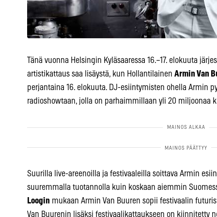
Tänä vuonna Helsingin Kyläsaaressa 16.–17. elokuuta järje
artistikattaus saa lisäystä, kun Hollantilainen
Armin Van B
perjantaina 16. elokuuta. DJ-esiintymisten ohella Armin pyö
radioshowtaan, jolla on parhaimmillaan yli 20 miljoonaa 
Suurilla live-areenoilla ja festivaaleilla soittava Armin es
suuremmalla tuotannolla kuin koskaan aiemmin Suomessa
Loogin
mukaan Armin Van Buuren sopii festivaalin futuris
Van Buurenin lisäksi festivaalikattaukseen on kiinnitetty