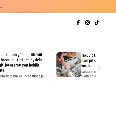
 →
en tunnin yöunet riittävät
Takuu päättyi, myyjän
 harvalle – tutkijat löysivät
näin pitkään kodinko
›
it, jotka erottavat heidät
kestää
sta
Lakisääteinen virhevast
ihmisistä nukkuu neljä tuntia ja
tuotteen oletetun kestoi
ilti…