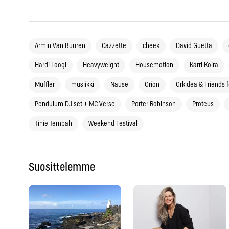
Armin Van Buuren
Cazzette
cheek
David Guetta
Hardi Loogi
Heavyweight
Housemotion
Karri Koira
Muffler
musiikki
Nause
Orion
Orkidea & Friends 
Pendulum DJ set + MC Verse
Porter Robinson
Proteus
Tinie Tempah
Weekend Festival
Suosittelemme