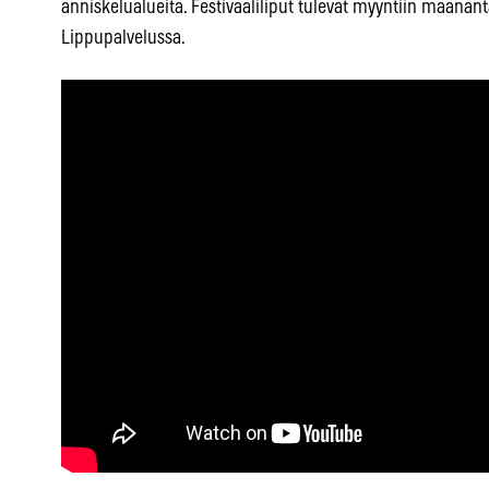
anniskelualueita. Festivaaliliput tulevat myyntiin maanant
Lippupalvelussa.