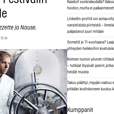
Kaaduit vuokralaudalla? Vaku
hoidon, mutta ei palkanmenet
le
LinkedIn-profiili voi antaa vihj
narsistisista piirteistä – ilmeis
zzette ja Nause.
paljastanut juuri mitään
 15:14
Sometili jo 11-vuotiaana? Laaj
yhteyden heikkoihin koetuloks
Kolmen tunnin yöunet riittävät
– tutkijat löysivät geenit, jotk
heidät muista
Takuu päättyi, myyjän vastuu e
pitkään kodinkoneen kuuluu k
Kumppanit