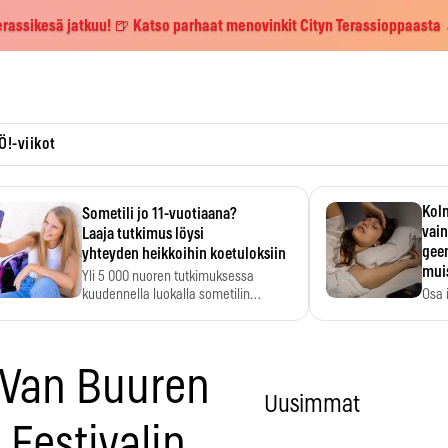
erassikesä jatkuu! 🍺 Katso parhaat menovinkit Cityn Terassioppaasta
Ö!-viikot
Kolm
Sometili jo 11-vuotiaana?
vain
Laaja tutkimus löysi
geen
yhteyden heikkoihin koetuloksiin
mui
Yli 5 000 nuoren tutkimuksessa
kuudennella luokalla sometilin…
Osa 
voi s
 Van Buuren
Uusimmat
Festivalin