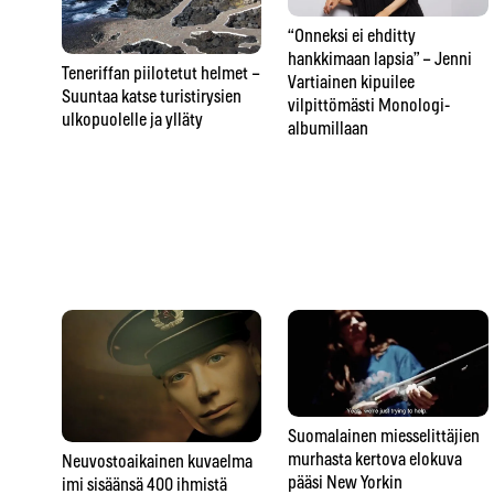
“Onneksi ei ehditty
hankkimaan lapsia” – Jenni
Teneriffan piilotetut helmet –
Vartiainen kipuilee
Suuntaa katse turistirysien
vilpittömästi Monologi-
ulkopuolelle ja ylläty
albumillaan
Suomalainen miesselittäjien
murhasta kertova elokuva
Neuvostoaikainen kuvaelma
pääsi New Yorkin
imi sisäänsä 400 ihmistä