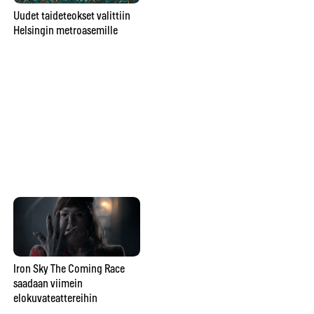
Poromuijasta
Uudet taideteokset valittiin
pesunkestäväksi poppariksi –
Helsingin metroasemille
Gr
Julia Rautio: ”Parasta on, että
ar
valmiiksi ei tulla koskaan”
vu
va
ma
Kuinka vangitset loistavan
luonto-otoksen? Konsta
Punkka painottaa omaa
näkemystä valokuvaamisessa
Iron Sky The Coming Race
saadaan viimein
Ka
elokuvateattereihin
Op