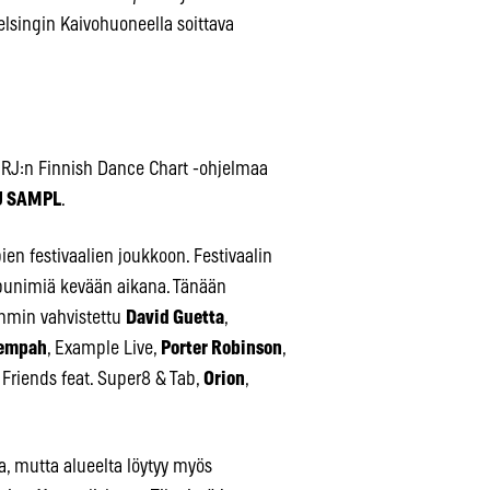
lsingin Kaivohuoneella soittava
RJ:n Finnish Dance Chart -ohjelmaa
J SAMPL
.
n festivaalien joukkoon. Festivaalin
ippunimiä kevään aikana. Tänään
iemmin vahvistettu
David Guetta
,
Tempah
, Example Live,
Porter Robinson
,
 Friends feat. Super8 & Tab,
Orion
,
, mutta alueelta löytyy myös