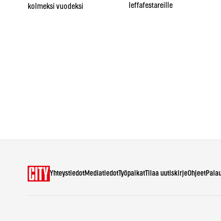
leffafestareille
kolmeksi vuodeksi
Yhteystiedot
Mediatiedot
Työpaikat
Tilaa uutiskirje
Ohjeet
Pala