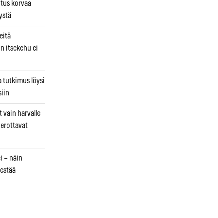
utus korvaa
ystä
eitä
in itsekehu ei
a tutkimus löysi
iin
 vain harvalle
a erottavat
i – näin
estää