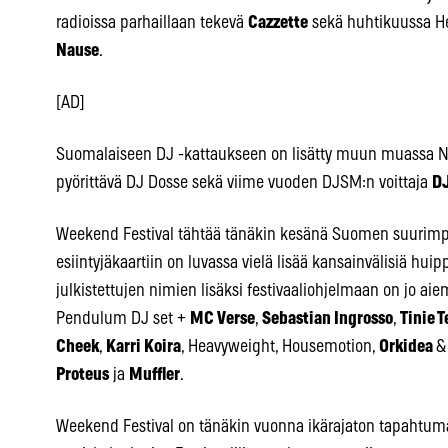
radioissa parhaillaan tekevä
Cazzette
sekä huhtikuussa He
Nause
.
[AD]
Suomalaiseen DJ -kattaukseen on lisätty muun muassa N
pyörittävä DJ Dosse sekä viime vuoden DJSM:n voittaja
D
Weekend Festival tähtää tänäkin kesänä Suomen suurimpie
esiintyjäkaartiin on luvassa vielä lisää kansainvälisiä hu
julkistettujen nimien lisäksi festivaaliohjelmaan on jo a
Pendulum DJ set +
MC Verse
,
Sebastian Ingrosso
,
Tinie 
Cheek
,
Karri Koira
, Heavyweight, Housemotion,
Orkidea
&
Proteus
ja
Muffler
.
Weekend Festival on tänäkin vuonna ikärajaton tapahtuma