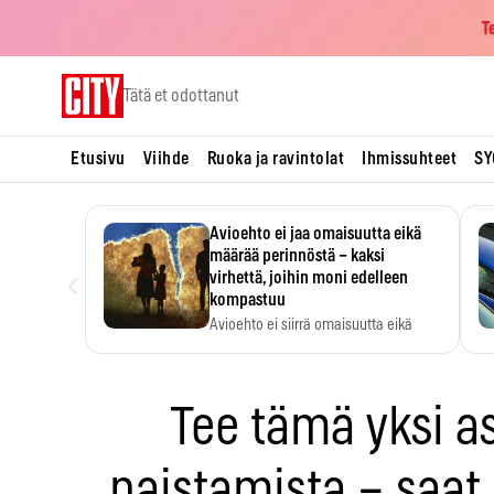
T
Skip
Tätä et odottanut
to
content
Etusivu
Viihde
Ruoka ja ravintolat
Ihmissuhteet
SY
Avioehto ei jaa omaisuutta eikä
määrää perinnöstä – kaksi
‹
virhettä, joihin moni edelleen
kompastuu
Avioehto ei siirrä omaisuutta eikä
ratkaise perintöasioita.
Tee tämä yksi a
paistamista – saat