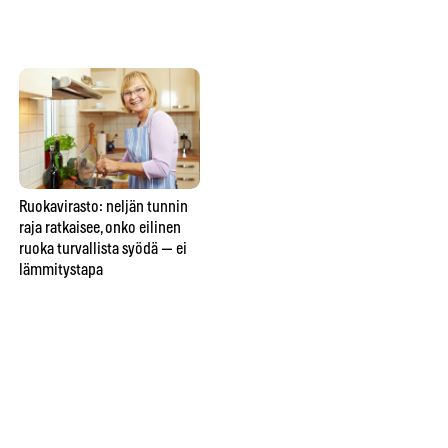
yhä syödä mustikan suoraan
mättäältä
Ruokavirasto: neljän tunnin
Elintarviketutkijat: nämä
Ka
raja ratkaisee, onko eilinen
ruoat kestävät pakastimen —
rav
ruoka turvallista syödä — ei
ja nämä viisi tuhoutuvat
49
lämmitystapa
lopullisesti
syy
va