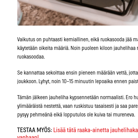
Vaikutus on puhtaasti kemiallinen, eikä ruokasooda jää m
käytetään oikeita määriä. Noin puoleen kiloon jauhelihaa ri
ruokasoodaa.
Se kannattaa sekoittaa ensin pieneen määrään vettä, jotta
joukkoon. Lyhyt, noin 10–15 minuutin lepoaika ennen paist
Tämän jälkeen jauheliha kypsennetään normaalisti. Ero hu
ylimääräistä nestettä, vaan ruskistuu tasaisesti ja saa 
pysyy pehmeänä eikä lopputulos ole kuiva tai mureneva.
TESTAA MYÖS:
Lisää tätä raaka-ainetta jauhelihak
vanhaan!