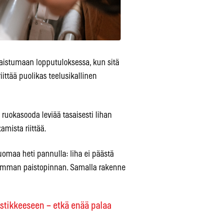
aistumaan lopputuloksessa, kun sitä
ittää puolikas teelusikallinen
 ruokasooda leviää tasaisesti lihan
amista riittää.
omaa heti pannulla: liha ei päästä
paremman paistopinnan. Samalla rakenne
astikkeeseen – etkä enää palaa