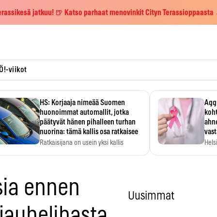
erassikesä jatkuu! 🍺 Katso parhaat menovinkit Cityn Terassioppaasta
Ö!-viikot
HS: Korjaaja nimeää Suomen
Aggr
huonoimmat automallit, jotka
koht
päätyvät hänen pihalleen turhan
ahne
nuorina: tämä kallis osa ratkaisee
vas
Ratkaisijana on usein yksi kallis
Hels
komponentti.
MYC-
hida
sia ennen
Uusimmat
 jauhelihasta