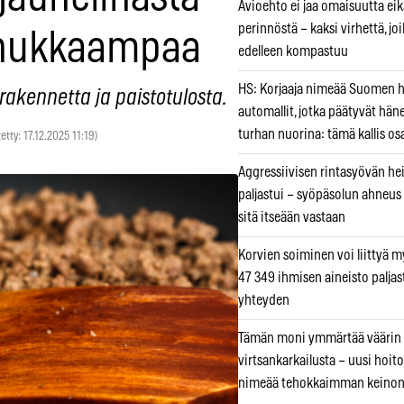
Avioehto ei jaa omaisuutta ei
perinnöstä – kaksi virhettä, jo
hukkaampaa
edelleen kompastuu
HS: Korjaaja nimeää Suomen
rakennetta ja paistotulosta.
automallit, jotka päätyvät hän
turhan nuorina: tämä kallis os
tetty: 17.12.2025 11:19)
Aggressiivisen rintasyövän he
paljastui – syöpäsolun ahneus
sitä itseään vastaan
Korvien soiminen voi liittyä 
47 349 ihmisen aineisto paljas
yhteyden
Tämän moni ymmärtää väärin
virtsankarkailusta – uusi hoit
nimeää tehokkaimman keino