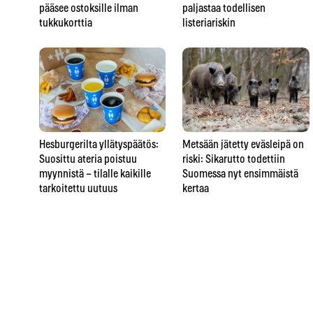
pääsee ostoksille ilman
paljastaa todellisen
tukkukorttia
listeriariskin
Hesburgerilta yllätyspäätös:
Metsään jätetty eväsleipä on
Suosittu ateria poistuu
riski: Sikarutto todettiin
myynnistä – tilalle kaikille
Suomessa nyt ensimmäistä
tarkoitettu uutuus
kertaa