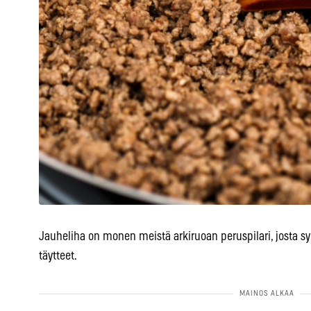
Jauheliha on monen meistä arkiruoan peruspilari, josta synt
täytteet.