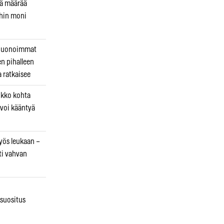
kä määrää
ihin moni
 huonoimmat
en pihalleen
a ratkaisee
ikko kohta
 voi kääntyä
myös leukaan –
ti vahvan
osuositus
n