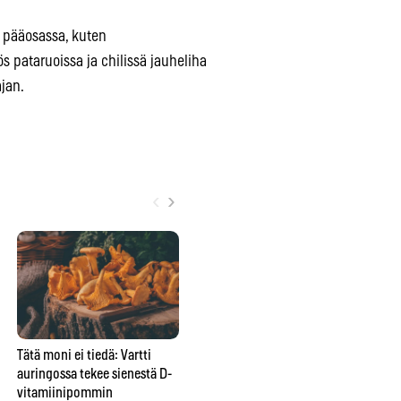
on pääosassa, kuten
ös pataruoissa ja chilissä jauheliha
jan.
‹
›
Tätä moni ei tiedä: Vartti
Yksi unohdettu tabletti voi
Pal
auringossa tekee sienestä D-
pilata Suomen marjametsät –
ko
vitamiinipommin
tästä yllättävästä syystä saat
ens