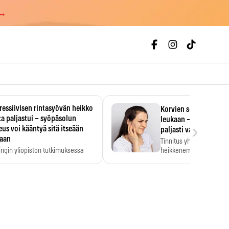
 →
essiivisen rintasyövän heikko
Korvien soiminen voi 
a paljastui – syöpäsolun
leukaan – 47 349 ihmi
›
us voi kääntyä sitä itseään
paljasti vahvan yhtey
taan
Tinnitus yhdistetään ku
ingin yliopiston tutkimuksessa
heikkenemiseen. Meta-a
aktiivisen rintasyövän kasvu
kertoo, että myös…
stui.