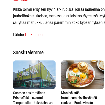
Kikka toimii erityisen hyvin arkiruoissa, joissa jauheliha 
jauhelihakastikkeissa, tacoissa ja erilaisissa täytteissä. My
säilyttää mehukkuutensa paremmin koko kypsennyksen a
Lähde:
TheKitchen
Suosittelemme
Suomen ensimmäinen
Moni väistää
PrismaTukku avautui
hotelliaamiaisella väärää
Tampereelle – kuka tahansa
ruokaa – Ruokavirasto