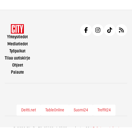
Yhteystiedot
Mediatiedot
Työpaikat
Tilaa uutiskirje
Ohjeet
Palaute
Deitti.net
TableOnline
Suomi24
Treffit24
© 2026 City.fi - Räväkkää sisältöä vuodesta -86 |
Evästeasetukset