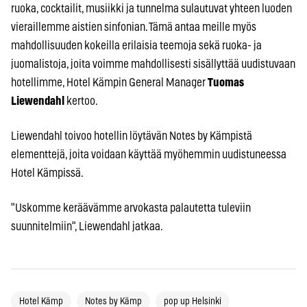
ruoka, cocktailit, musiikki ja tunnelma sulautuvat yhteen luoden
vieraillemme aistien sinfonian. Tämä antaa meille myös
mahdollisuuden kokeilla erilaisia teemoja sekä ruoka- ja
juomalistoja, joita voimme mahdollisesti sisällyttää uudistuvaan
hotellimme, Hotel Kämpin General Manager
Tuomas
Liewendahl
kertoo.
Liewendahl toivoo hotellin löytävän Notes by Kämpistä
elementtejä, joita voidaan käyttää myöhemmin uudistuneessa
Hotel Kämpissä.
"Uskomme keräävämme arvokasta palautetta tuleviin
suunnitelmiin", Liewendahl jatkaa.
Hotel Kämp
Notes by Kämp
pop up Helsinki