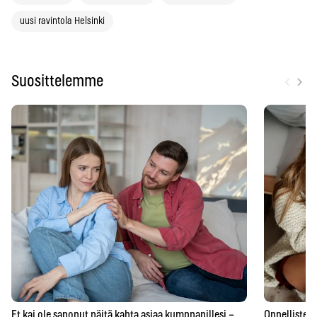
uusi ravintola Helsinki
‹
›
Suosittelemme
Et kai ole sanonut näitä kahta asiaa kumppanillesi –
Onnellisten 