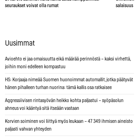
seuraukset voivat olla rumat
salaisuus – 
Uusimmat
Avioehto ei jaa omaisuutta eikä määrää perinnöstä – kaksi virhettä,
joihin moni edelleen kompastuu
HS: Korjaaja nimeää Suomen huonoimmat automallit, jotka päätyvät
hänen pihalleen turhan nuorina: tämä kallis osa ratkaisee
Aggressiivisen rintasyövän heikko kohta paljastui – syöpäsolun
ahneus voi kääntyä sitä itseään vastaan
Korvien soiminen voi liittyä myös leukaan – 47 349 ihmisen aineisto
paljasti vahvan yhteyden