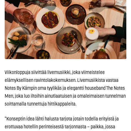
Viikonloppuja siivittää livemusiikki, joka viimeistelee
elämyksellisen ravintolakokemuksen. Livemusiikista vastaa
Notes By Kämpin oma tyylikäs ja elegantti houseband The Notes
Men, joka luo iltoihin ainutlaatuisen ja omaleimaisen tunnelman
soittamalla tunnettuja hittikappaleita.
"Konseptin idea lähti halusta tarjota jotain todella erityistä ja
erottuvaa hotellin perinteisestä tarjonnasta – paikka, jossa