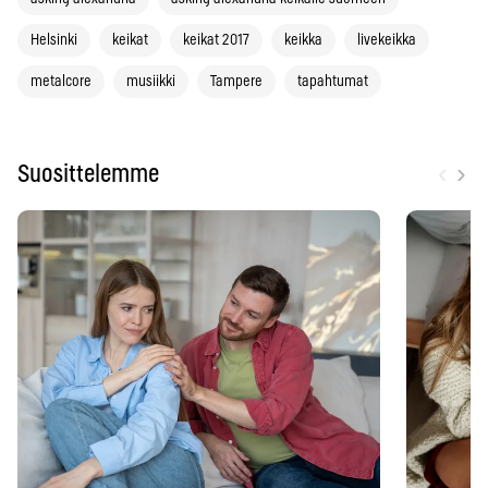
Helsinki
keikat
keikat 2017
keikka
livekeikka
metalcore
musiikki
Tampere
tapahtumat
‹
›
Suosittelemme