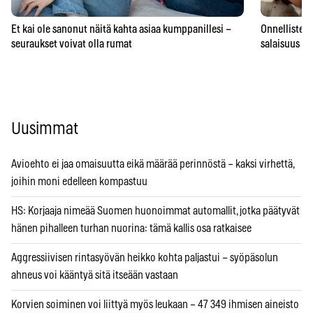
Et kai ole sanonut näitä kahta asiaa kumppanillesi –
Onnellisten 
seuraukset voivat olla rumat
salaisuus – 
Uusimmat
Avioehto ei jaa omaisuutta eikä määrää perinnöstä – kaksi virhettä,
joihin moni edelleen kompastuu
HS: Korjaaja nimeää Suomen huonoimmat automallit, jotka päätyvät
hänen pihalleen turhan nuorina: tämä kallis osa ratkaisee
Aggressiivisen rintasyövän heikko kohta paljastui – syöpäsolun
ahneus voi kääntyä sitä itseään vastaan
Korvien soiminen voi liittyä myös leukaan – 47 349 ihmisen aineisto