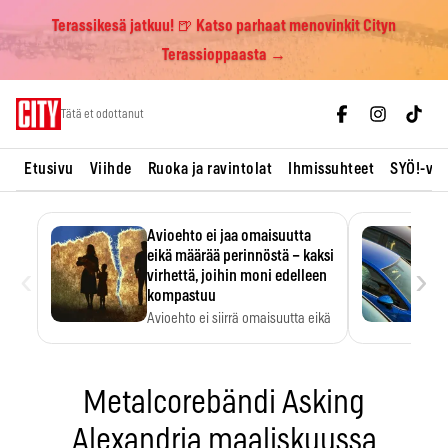
Terassikesä jatkuu! 🍺 Katso parhaat menovinkit Cityn
Terassioppaasta →
Skip
Tätä et odottanut
to
content
Etusivu
Viihde
Ruoka ja ravintolat
Ihmissuhteet
SYÖ!-vii
Avioehto ei jaa omaisuutta
eikä määrää perinnöstä – kaksi
‹
›
virhettä, joihin moni edelleen
kompastuu
Avioehto ei siirrä omaisuutta eikä
ratkaise perintöasioita.
Metalcorebändi Asking
Alexandria maaliskuussa