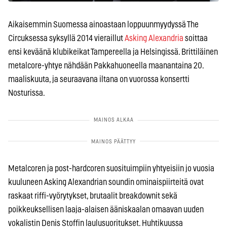
Aikaisemmin Suomessa ainoastaan loppuunmyydyssä The
Circuksessa syksyllä 2014 vieraillut
Asking Alexandria
soittaa
ensi keväänä klubikeikat Tampereella ja Helsingissä. Brittiläinen
metalcore-yhtye nähdään Pakkahuoneella maanantaina 20.
maaliskuuta, ja seuraavana iltana on vuorossa konsertti
Nosturissa.
Metalcoren ja post-hardcoren suosituimpiin yhtyeisiin jo vuosia
kuuluneen Asking Alexandrian soundin ominaispiirteitä ovat
raskaat riffi-vyörytykset, brutaalit breakdownit sekä
poikkeuksellisen laaja-alaisen ääniskaalan omaavan uuden
vokalistin Denis Stoffin laulusuoritukset. Huhtikuussa