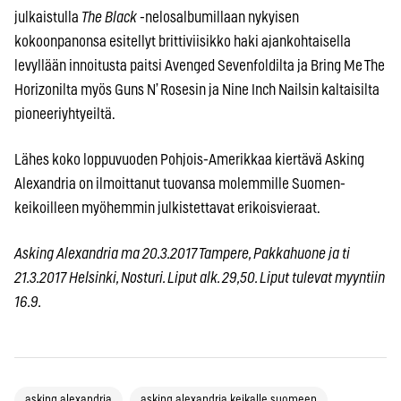
julkaistulla
The Black
-nelosalbumillaan nykyisen
kokoonpanonsa esitellyt brittiviisikko haki ajankohtaisella
levyllään innoitusta paitsi Avenged Sevenfoldilta ja Bring Me The
Horizonilta myös Guns N’ Rosesin ja Nine Inch Nailsin kaltaisilta
pioneeriyhtyeiltä.
Lähes koko loppuvuoden Pohjois-Amerikkaa kiertävä Asking
Alexandria on ilmoittanut tuovansa molemmille Suomen-
keikoilleen myöhemmin julkistettavat erikoisvieraat.
Asking Alexandria ma 20.3.2017 Tampere, Pakkahuone ja ti
21.3.2017 Helsinki, Nosturi. Liput alk. 29,50. Liput tulevat myyntiin
16.9.
asking alexandria
asking alexandria keikalle suomeen