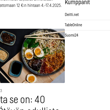
Kumppanit
ttomaan 12 €:n hintaan 4.-17.4.2025.
Deitti.net
TableOnline
Suomi24
23
ta se on: 40