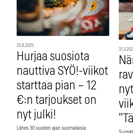
25.8.2025
31.3.20
Hurjaa suosiota
Nä
nauttiva SYÖ!-viikot
ra
starttaa pian – 12
ny
€:n tarjoukset on
vii
nyt julki!
”T
Lähes 30 vuoden ajan suomalaisia
Suosikk