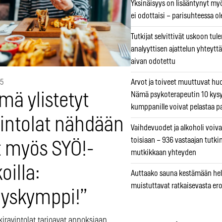
Yksinäisyys on lisääntynyt myös
ei odottaisi – parisuhteessa ole
Tutkijat selvittivät uskoon tul
analyyttisen ajattelun yhteyttä 
aivan odotettu
Arvot ja toiveet muuttuvat h
25
Nämä psykoterapeutin 10 kys
mä ylistetyt
kumppanille voivat pelastaa p
vintolat nähdään
Vaihdevuodet ja alkoholi voiva
toisiaan – 936 vastaajan tutki
t myös SYÖ!-
mutkikkaan yhteyden
koilla:
Auttaako sauna kestämään hell
muistuttavat ratkaisevasta er
äyskymppi!”
iravintolat tarjoavat annoksiaan