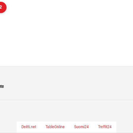
2
ute
Deitti.net
TableOnline
Suomi24
Treffit24