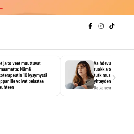
 →
t ja toiveet muuttuvat
Vaihdevuodet ja alkoh
maamatta: Nämä
ruokkia toisiaan – 93
›
koterapeutin 10 kysymystä
tutkimus paljasti mut
panille voivat pelastaa
yhteyden
isuhteen
Ratkaiseva tekijä ei ollu
vakavuus vaan syy,…
eessa on helppo ajatella
evansa kumppaninsa läpikotaisin.
oterapeutin…