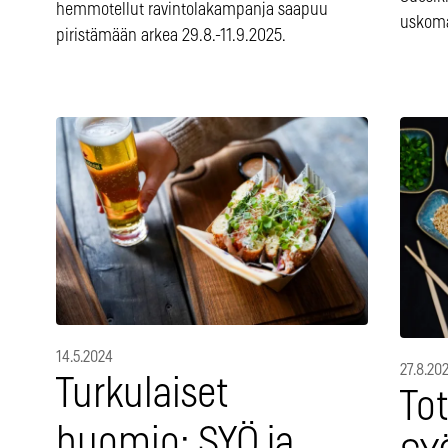
hemmotellut ravintolakampanja saapuu
uskoma
piristämään arkea 29.8.-11.9.2025.
14.5.2024
27.8.20
Turkulaiset
Tot
huomio: SYÖ ja