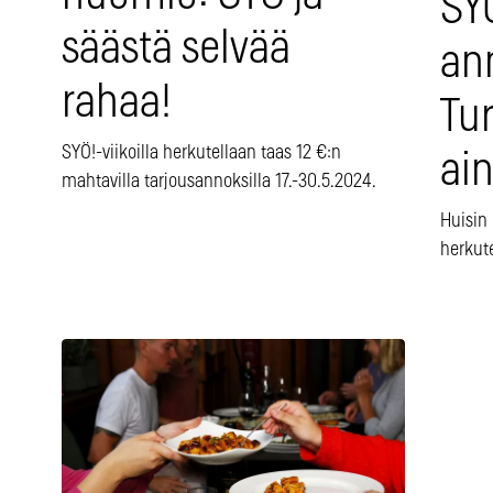
SY
säästä selvää
an
rahaa!
Tu
SYÖ!-viikoilla herkutellaan taas 12 €:n
ai
mahtavilla tarjousannoksilla 17.-30.5.2024.
Huisin 
herkute