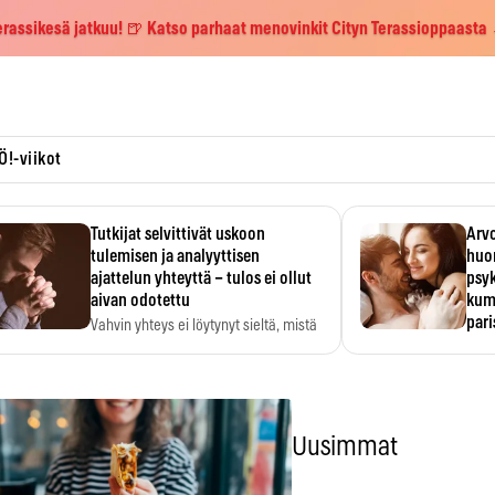
erassikesä jatkuu! 🍺 Katso parhaat menovinkit Cityn Terassioppaasta
Ö!-viikot
Tutkijat selvittivät uskoon
Arvo
tulemisen ja analyyttisen
huo
ajattelun yhteyttä – tulos ei ollut
psy
aivan odotettu
kump
par
Vahvin yhteys ei löytynyt sieltä, mistä
sitä odotettiin.
Suht
tunt
Psyk
Uusimmat