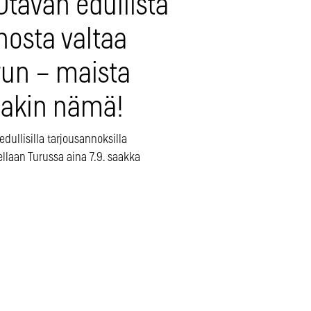
Ötävän edullista
nosta valtaa
run – maista
nakin nämä!
edullisilla tarjousannoksilla
llaan Turussa aina 7.9. saakka