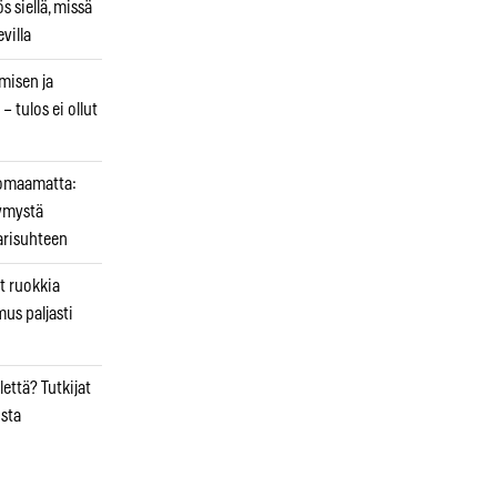
 siellä, missä
villa
emisen ja
– tulos ei ollut
uomaamatta:
ymystä
arisuhteen
t ruokkia
mus paljasti
että? Tutkijat
osta