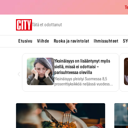
T
Skip
Tätä et odottanut
to
content
Etusivu
Viihde
Ruoka ja ravintolat
Ihmissuhteet
SY
Yksinäisyys on lisääntynyt myös
siellä, missä ei odottaisi –
‹
parisuhteessa olevilla
Yksinäisyys yleistyi Suomessa 8,5
prosenttiyksikköä neljässä vuodessa.
Se…