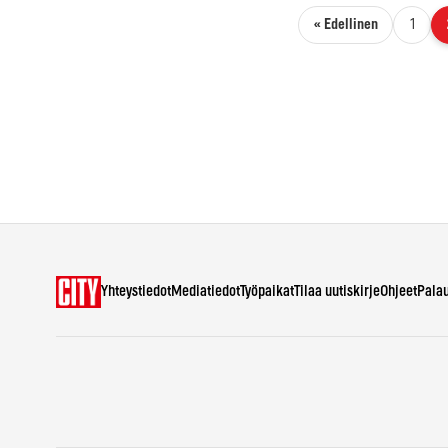
Artikkelien sivutus
« Edellinen
1
Yhteystiedot
Mediatiedot
Työpaikat
Tilaa uutiskirje
Ohjeet
Pala