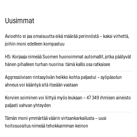
Uusimmat
Avioehto ei jaa omaisuutta eikä määrää perinnöstä – kaksi virhettä,
joihin moni edelleen kompastuu
HS: Korjaaja nimeää Suomen huonoimmat automallit, jotka päätyvät
hänen pihalleen turhan nuorina: tämä kallis osa ratkaisee
Aggressiivisen rintasyövän heikko kohta paljastui – syöpäsolun
ahneus voi kääntyä sitä itseään vastaan
Korvien soiminen voi liittyä myös leukaan – 47 349 ihmisen aineisto
paljasti vahvan yhteyden
Tämän moni ymmärtää väärin virtsankarkailusta – uusi
hoitosuositus nimeää tehokkaimman keinon