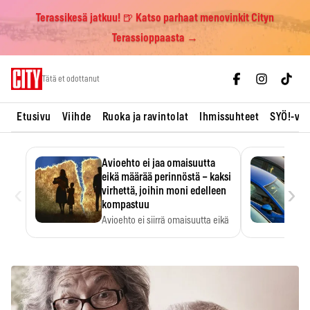
Terassikesä jatkuu! 🍺 Katso parhaat menovinkit Cityn
Terassioppaasta →
Skip
Tätä et odottanut
to
content
Etusivu
Viihde
Ruoka ja ravintolat
Ihmissuhteet
SYÖ!-vii
Avioehto ei jaa omaisuutta
eikä määrää perinnöstä – kaksi
‹
›
virhettä, joihin moni edelleen
kompastuu
Avioehto ei siirrä omaisuutta eikä
ratkaise perintöasioita.