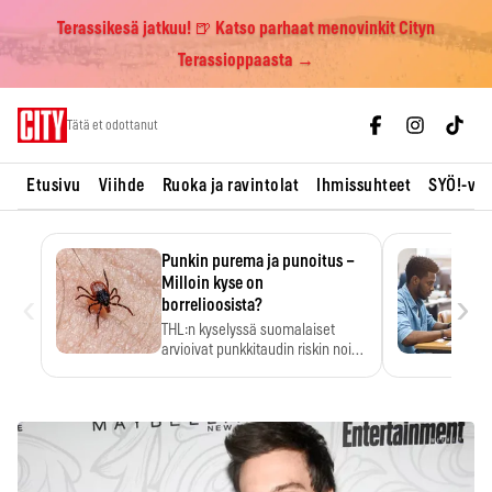
Terassikesä jatkuu! 🍺 Katso parhaat menovinkit Cityn
Terassioppaasta →
Skip
Tätä et odottanut
to
content
Etusivu
Viihde
Ruoka ja ravintolat
Ihmissuhteet
SYÖ!-vii
Punkin purema ja punoitus –
Milloin kyse on
‹
›
borrelioosista?
THL:n kyselyssä suomalaiset
arvioivat punkkitaudin riskin noin
kymmenkertaiseksi…