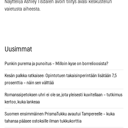
Näyttelijä Ashley Tisdalen avoin tilitys avasi keskustelun
vaietusta aiheesta.
Uusimmat
Punkin purema ja punoitus – Milloin kyse on borrelioosista?
Kesän palkka ratkaisee: Opintotuen takaisinperintään lisätään 7,5
prosenttia – näin sen välttää
Romanssipetoksen uhri ei ole se, jota yleisesti kuvitellaan – tutkimus
kertoo, kuka lankeaa
Suomen ensimmäinen PrismaTukku avautui Tampereelle – kuka
tahansa pääsee ostoksille ilman tukkukorttia