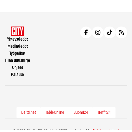
Yhteystiedot
Mediatiedot
Työpaikat
Tilaa uutiskirje
Ohjeet
Palaute
Deitti.net
TableOnline
Suomi24
Treffit24
© 2026 City.fi - Räväkkää sisältöä vuodesta -86 |
Evästeasetukset