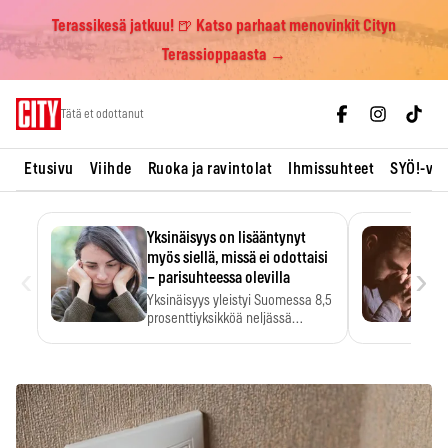
Terassikesä jatkuu! 🍺 Katso parhaat menovinkit Cityn
Terassioppaasta →
Skip
Tätä et odottanut
to
content
Etusivu
Viihde
Ruoka ja ravintolat
Ihmissuhteet
SYÖ!-vii
Yksinäisyys on lisääntynyt
myös siellä, missä ei odottaisi
‹
›
– parisuhteessa olevilla
Yksinäisyys yleistyi Suomessa 8,5
prosenttiyksikköä neljässä
vuodessa. Se…