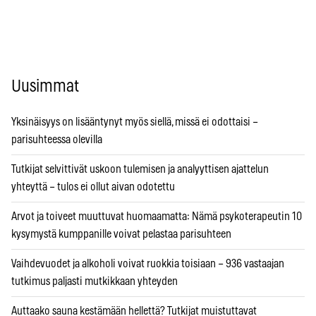
Uusimmat
Yksinäisyys on lisääntynyt myös siellä, missä ei odottaisi –
parisuhteessa olevilla
Tutkijat selvittivät uskoon tulemisen ja analyyttisen ajattelun
yhteyttä – tulos ei ollut aivan odotettu
Arvot ja toiveet muuttuvat huomaamatta: Nämä psykoterapeutin 10
kysymystä kumppanille voivat pelastaa parisuhteen
Vaihdevuodet ja alkoholi voivat ruokkia toisiaan – 936 vastaajan
tutkimus paljasti mutkikkaan yhteyden
Auttaako sauna kestämään hellettä? Tutkijat muistuttavat