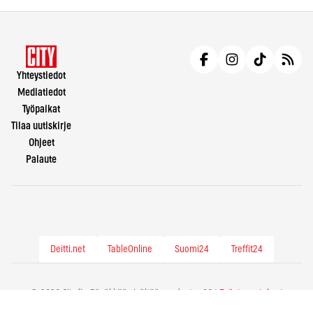
Yhteystiedot
Mediatiedot
Työpaikat
Tilaa uutiskirje
Ohjeet
Palaute
Deitti.net
TableOnline
Suomi24
Treffit24
© 2026 City.fi - Räväkkää sisältöä vuodesta -86 |
Evästeasetukset