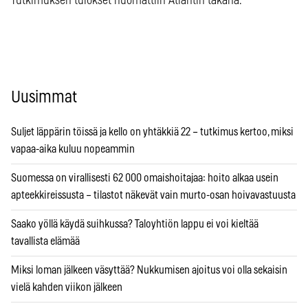
Tutkimuksen tulokset huomattiin Atlantin takana.
Uusimmat
Suljet läppärin töissä ja kello on yhtäkkiä 22 – tutkimus kertoo, miksi
vapaa-aika kuluu nopeammin
Suomessa on virallisesti 62 000 omaishoitajaa: hoito alkaa usein
apteekkireissusta – tilastot näkevät vain murto-osan hoivavastuusta
Saako yöllä käydä suihkussa? Taloyhtiön lappu ei voi kieltää
tavallista elämää
Miksi loman jälkeen väsyttää? Nukkumisen ajoitus voi olla sekaisin
vielä kahden viikon jälkeen