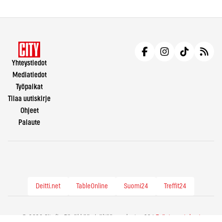
Yhteystiedot
Mediatiedot
Työpaikat
Tilaa uutiskirje
Ohjeet
Palaute
Deitti.net
TableOnline
Suomi24
Treffit24
© 2026 City.fi - Räväkkää sisältöä vuodesta -86 |
Evästeasetukset