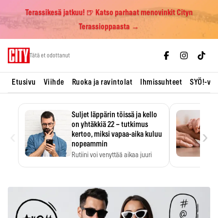
Terassikesä jatkuu! 🍺 Katso parhaat menovinkit Cityn
Terassioppaasta →
Skip
Tätä et odottanut
to
content
Etusivu
Viihde
Ruoka ja ravintolat
Ihmissuhteet
SYÖ!-vii
Suljet läppärin töissä ja kello
on yhtäkkiä 22 – tutkimus
‹
›
kertoo, miksi vapaa-aika kuluu
nopeammin
Rutiini voi venyttää aikaa juuri
silloin, kun sitä…