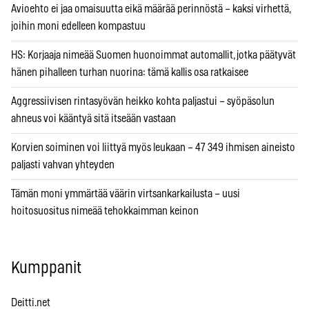
Avioehto ei jaa omaisuutta eikä määrää perinnöstä – kaksi virhettä,
joihin moni edelleen kompastuu
HS: Korjaaja nimeää Suomen huonoimmat automallit, jotka päätyvät
hänen pihalleen turhan nuorina: tämä kallis osa ratkaisee
Aggressiivisen rintasyövän heikko kohta paljastui – syöpäsolun
ahneus voi kääntyä sitä itseään vastaan
Korvien soiminen voi liittyä myös leukaan – 47 349 ihmisen aineisto
paljasti vahvan yhteyden
Tämän moni ymmärtää väärin virtsankarkailusta – uusi
hoitosuositus nimeää tehokkaimman keinon
Kumppanit
Deitti.net