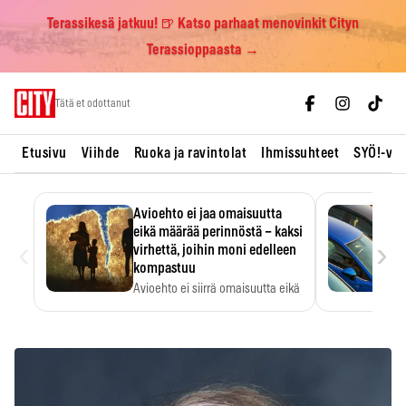
Terassikesä jatkuu! 🍺 Katso parhaat menovinkit Cityn
Terassioppaasta →
Skip
Tätä et odottanut
to
content
Etusivu
Viihde
Ruoka ja ravintolat
Ihmissuhteet
SYÖ!-vii
Avioehto ei jaa omaisuutta
eikä määrää perinnöstä – kaksi
‹
›
virhettä, joihin moni edelleen
kompastuu
Avioehto ei siirrä omaisuutta eikä
ratkaise perintöasioita.