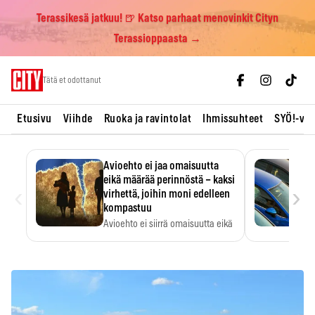
Terassikesä jatkuu! 🍺 Katso parhaat menovinkit Cityn
Terassioppaasta →
Skip
Tätä et odottanut
to
content
Etusivu
Viihde
Ruoka ja ravintolat
Ihmissuhteet
SYÖ!-vii
Avioehto ei jaa omaisuutta
eikä määrää perinnöstä – kaksi
‹
›
virhettä, joihin moni edelleen
kompastuu
Avioehto ei siirrä omaisuutta eikä
ratkaise perintöasioita.