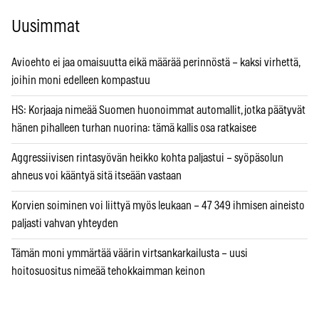
Uusimmat
Avioehto ei jaa omaisuutta eikä määrää perinnöstä – kaksi virhettä,
joihin moni edelleen kompastuu
HS: Korjaaja nimeää Suomen huonoimmat automallit, jotka päätyvät
hänen pihalleen turhan nuorina: tämä kallis osa ratkaisee
Aggressiivisen rintasyövän heikko kohta paljastui – syöpäsolun
ahneus voi kääntyä sitä itseään vastaan
Korvien soiminen voi liittyä myös leukaan – 47 349 ihmisen aineisto
paljasti vahvan yhteyden
Tämän moni ymmärtää väärin virtsankarkailusta – uusi
hoitosuositus nimeää tehokkaimman keinon