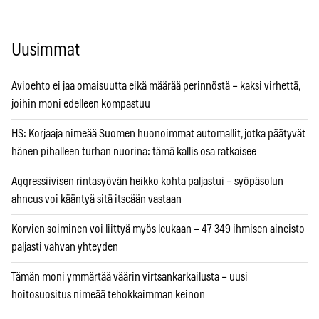
Uusimmat
Avioehto ei jaa omaisuutta eikä määrää perinnöstä – kaksi virhettä,
joihin moni edelleen kompastuu
HS: Korjaaja nimeää Suomen huonoimmat automallit, jotka päätyvät
hänen pihalleen turhan nuorina: tämä kallis osa ratkaisee
Aggressiivisen rintasyövän heikko kohta paljastui – syöpäsolun
ahneus voi kääntyä sitä itseään vastaan
Korvien soiminen voi liittyä myös leukaan – 47 349 ihmisen aineisto
paljasti vahvan yhteyden
Tämän moni ymmärtää väärin virtsankarkailusta – uusi
hoitosuositus nimeää tehokkaimman keinon