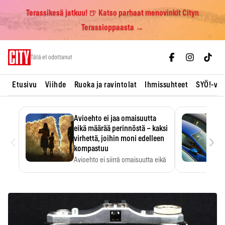
Terassikesä jatkuu! 🍺 Katso parhaat menovinkit Cityn
Terassioppaasta →
Skip
Tätä et odottanut
to
content
Etusivu
Viihde
Ruoka ja ravintolat
Ihmissuhteet
SYÖ!-vii
Avioehto ei jaa omaisuutta
eikä määrää perinnöstä – kaksi
‹
›
virhettä, joihin moni edelleen
kompastuu
Avioehto ei siirrä omaisuutta eikä
ratkaise perintöasioita.