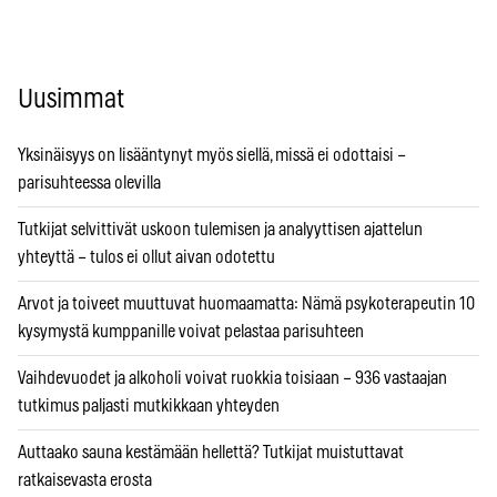
Uusimmat
Yksinäisyys on lisääntynyt myös siellä, missä ei odottaisi –
parisuhteessa olevilla
Tutkijat selvittivät uskoon tulemisen ja analyyttisen ajattelun
yhteyttä – tulos ei ollut aivan odotettu
Arvot ja toiveet muuttuvat huomaamatta: Nämä psykoterapeutin 10
kysymystä kumppanille voivat pelastaa parisuhteen
Vaihdevuodet ja alkoholi voivat ruokkia toisiaan – 936 vastaajan
tutkimus paljasti mutkikkaan yhteyden
Auttaako sauna kestämään hellettä? Tutkijat muistuttavat
ratkaisevasta erosta