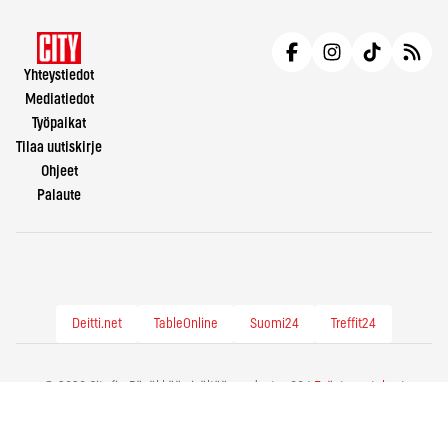
Yhteystiedot
Mediatiedot
Työpaikat
Tilaa uutiskirje
Ohjeet
Palaute
Deitti.net
TableOnline
Suomi24
Treffit24
© 2026 City.fi - Räväkkää sisältöä vuodesta -86 |
Evästeasetukset