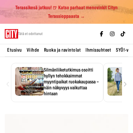
Terassikesä jatkuu! 🍺 Katso parhaat menovinkit Cityn
Terassioppaasta →
Skip
Tätä et odottanut
to
content
Etusivu
Viihde
Ruoka ja ravintolat
Ihmissuhteet
SYÖ!-vii
Silmänliiketutkimus osoitti
hyllyn tehokkaimmat
‹
›
myyntipaikat ruokakaupassa –
näin näkyvyys vaikuttaa
hintaan
Tuotteen paikka hyllyssä
ratkaisee, huomataanko se.
Kauppiaat hyödyntävät…