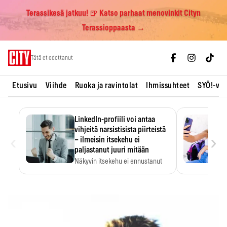
Terassikesä jatkuu! 🍺 Katso parhaat menovinkit Cityn
Terassioppaasta →
Skip
Tätä et odottanut
to
content
Etusivu
Viihde
Ruoka ja ravintolat
Ihmissuhteet
SYÖ!-vii
LinkedIn-profiili voi antaa
vihjeitä narsistisista piirteistä
‹
›
– ilmeisin itsekehu ei
paljastanut juuri mitään
Näkyvin itsekehu ei ennustanut
narsistisia piirteitä.