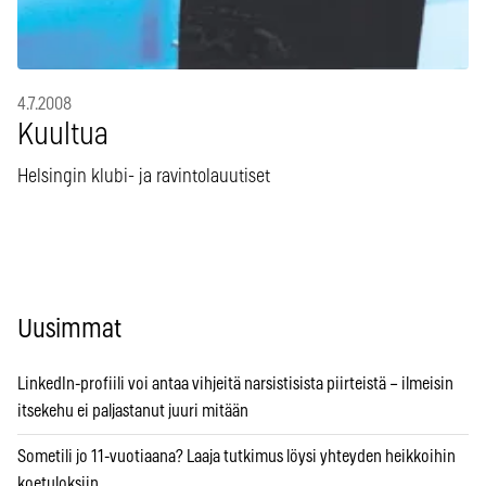
4.7.2008
Kuultua
Helsingin klubi- ja ravintolauutiset
Uusimmat
LinkedIn-profiili voi antaa vihjeitä narsistisista piirteistä – ilmeisin
itsekehu ei paljastanut juuri mitään
Sometili jo 11-vuotiaana? Laaja tutkimus löysi yhteyden heikkoihin
koetuloksiin