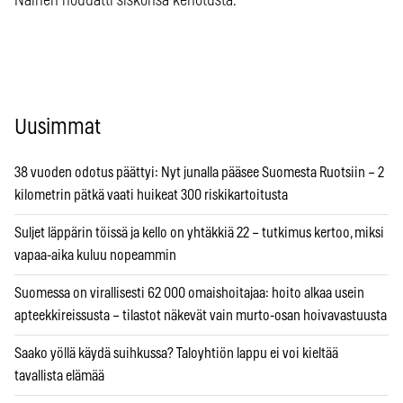
Nainen noudatti siskonsa kehotusta.
Uusimmat
38 vuoden odotus päättyi: Nyt junalla pääsee Suomesta Ruotsiin – 2
kilometrin pätkä vaati huikeat 300 riskikartoitusta
Suljet läppärin töissä ja kello on yhtäkkiä 22 – tutkimus kertoo, miksi
vapaa-aika kuluu nopeammin
Suomessa on virallisesti 62 000 omaishoitajaa: hoito alkaa usein
apteekkireissusta – tilastot näkevät vain murto-osan hoivavastuusta
Saako yöllä käydä suihkussa? Taloyhtiön lappu ei voi kieltää
tavallista elämää