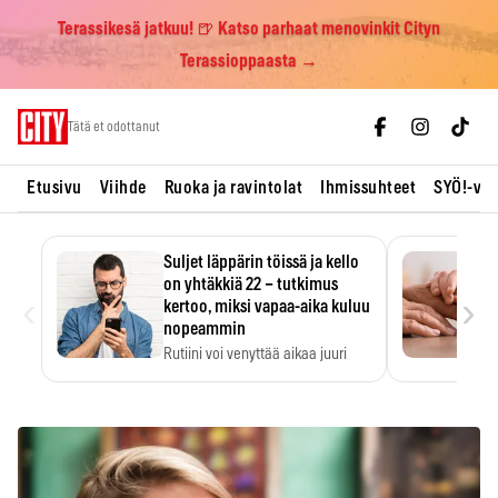
Terassikesä jatkuu! 🍺 Katso parhaat menovinkit Cityn
Terassioppaasta →
Skip
Tätä et odottanut
to
content
Etusivu
Viihde
Ruoka ja ravintolat
Ihmissuhteet
SYÖ!-vii
Suljet läppärin töissä ja kello
on yhtäkkiä 22 – tutkimus
‹
›
kertoo, miksi vapaa-aika kuluu
nopeammin
Rutiini voi venyttää aikaa juuri
silloin, kun sitä…