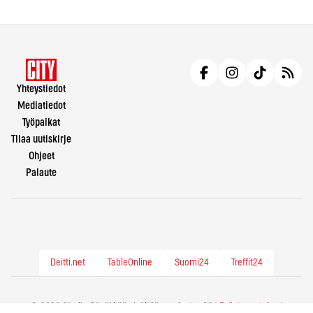
Yhteystiedot
Mediatiedot
Työpaikat
Tilaa uutiskirje
Ohjeet
Palaute
Deitti.net
TableOnline
Suomi24
Treffit24
© 2026 City.fi - Räväkkää sisältöä vuodesta -86 |
Evästeasetukset