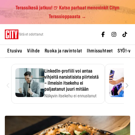
Terassikesä jatkuu! 🍺 Katso parhaat menovinkit Cityn
Terassioppaasta →
Skip
Tätä et odottanut
to
content
Etusivu
Viihde
Ruoka ja ravintolat
Ihmissuhteet
SYÖ!-vii
LinkedIn-profiili voi antaa
vihjeitä narsistisista piirteistä
‹
›
– ilmeisin itsekehu ei
paljastanut juuri mitään
Näkyvin itsekehu ei ennustanut
narsistisia piirteitä.