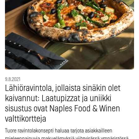
9.8.2021
Lähiöravintola, jollaista sinäkin olet
kaivannut: Laatupizzat ja uniikki
sisustus ovat Naples Food & Winen
valttikortteja
Tuore ravintolakonsepti haluaa tarjota asiakkailleen
mieleenpainuvia makuelämyksiä viihtyisässä ympäristössä.