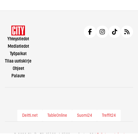
Yhteystiedot
Mediatiedot
Työpaikat
Tilaa uutiskirje
Ohjeet
Palaute
Deitti.net
TableOnline
Suomi24
Treffit24
© 2026 City.fi - Räväkkää sisältöä vuodesta -86 |
Evästeasetukset