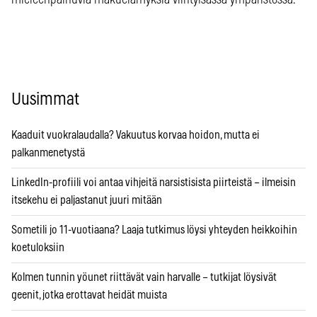
Uusimmat
Kaaduit vuokralaudalla? Vakuutus korvaa hoidon, mutta ei
palkanmenetystä
LinkedIn-profiili voi antaa vihjeitä narsistisista piirteistä – ilmeisin
itsekehu ei paljastanut juuri mitään
Sometili jo 11-vuotiaana? Laaja tutkimus löysi yhteyden heikkoihin
koetuloksiin
Kolmen tunnin yöunet riittävät vain harvalle – tutkijat löysivät
geenit, jotka erottavat heidät muista