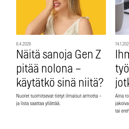
6.4.2026
14.1.20
Näitä sanoja Gen Z
Ihm
pitää nolona –
ty
käytätkö sinä niitä?
jot
Nuoret tuomitsevat tietyt ilmaisut armotta –
Aina ro
ja lista saattaa yllättää.
jakoiva
tai ere