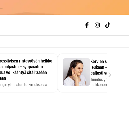
 →
essiivisen rintasyövän heikko
Korvien soiminen voi 
a paljastui – syöpäsolun
leukaan – 47 349 ihmi
›
us voi kääntyä sitä itseään
paljasti vahvan yhtey
taan
Tinnitus yhdistetään ku
ingin yliopiston tutkimuksessa
heikkenemiseen. Meta-a
aktiivisen rintasyövän kasvu
kertoo, että myös…
stui.