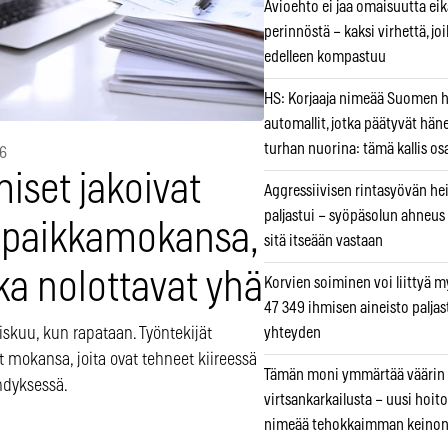
Avioehto ei jaa omaisuutta ei
perinnöstä – kaksi virhettä, jo
edelleen kompastuu
HS: Korjaaja nimeää Suomen
automallit, jotka päätyvät hän
turhan nuorina: tämä kallis os
26
iset jakoivat
Aggressiivisen rintasyövän he
paljastui – syöpäsolun ahneus
öpaikkamokansa,
sitä itseään vastaan
ka nolottavat yhä
Korvien soiminen voi liittyä 
47 349 ihmisen aineisto paljas
iskuu, kun rapataan. Työntekijät
yhteyden
t mokansa, joita ovat tehneet kiireessä
Tämän moni ymmärtää väärin
hdyksessä.
virtsankarkailusta – uusi hoit
nimeää tehokkaimman keino