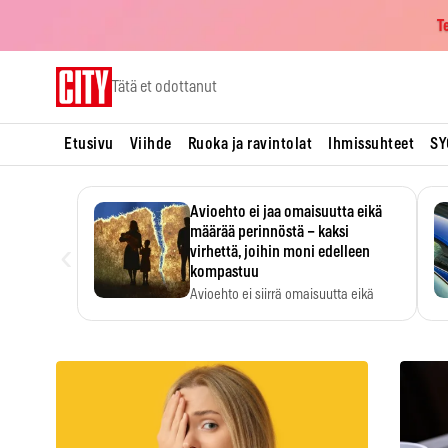
T
Skip
Tätä et odottanut
to
content
Etusivu
Viihde
Ruoka ja ravintolat
Ihmissuhteet
SY
Avioehto ei jaa omaisuutta eikä
määrää perinnöstä – kaksi
‹
virhettä, joihin moni edelleen
kompastuu
Avioehto ei siirrä omaisuutta eikä
ratkaise perintöasioita.