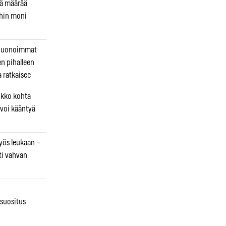
kä määrää
ihin moni
 huonoimmat
en pihalleen
a ratkaisee
ikko kohta
 voi kääntyä
myös leukaan –
ti vahvan
osuositus
n