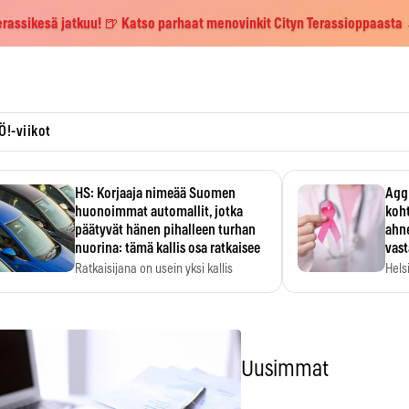
erassikesä jatkuu! 🍺 Katso parhaat menovinkit Cityn Terassioppaasta
Ö!-viikot
HS: Korjaaja nimeää Suomen
Aggr
huonoimmat automallit, jotka
koht
päätyvät hänen pihalleen turhan
ahne
nuorina: tämä kallis osa ratkaisee
vas
Ratkaisijana on usein yksi kallis
Hels
komponentti.
MYC-
hida
Uusimmat