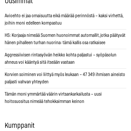
Uusimmat
Avioehto ei jaa omaisuutta eikä määrää perinnöstä – kaksi virhettä,
joihin moni edelleen kompastuu
HS: Korjaaja nimeää Suomen huonoimmat automallit, jotka päätyvät
hänen pihalleen turhan nuorina: tämä kallis osa ratkaisee
Aggressiivisen rintasyövän heikko kohta paljastui – syöpäsolun
ahneus voi kääntyä sitä itseään vastaan
Korvien soiminen voi liittyä myös leukaan – 47 349 ihmisen aineisto
paljasti vahvan yhteyden
Tämän moni ymmärtää väärin virtsankarkailusta – uusi
hoitosuositus nimeää tehokkaimman keinon
Kumppanit