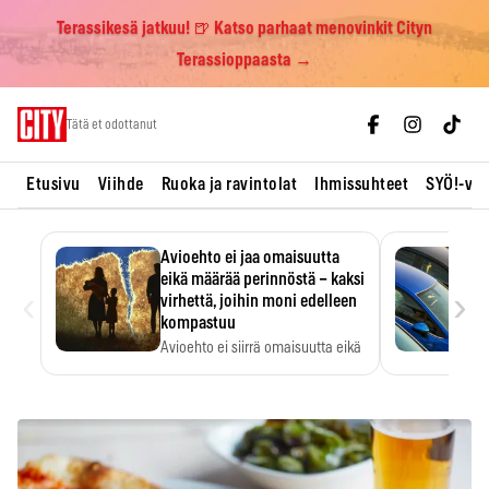
Terassikesä jatkuu! 🍺 Katso parhaat menovinkit Cityn
Terassioppaasta →
Skip
Tätä et odottanut
to
content
Etusivu
Viihde
Ruoka ja ravintolat
Ihmissuhteet
SYÖ!-vii
Avioehto ei jaa omaisuutta
eikä määrää perinnöstä – kaksi
‹
›
virhettä, joihin moni edelleen
kompastuu
Avioehto ei siirrä omaisuutta eikä
ratkaise perintöasioita.