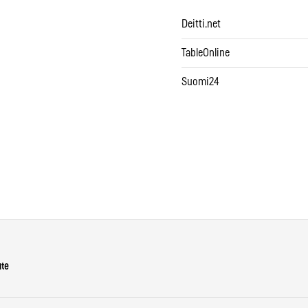
Deitti.net
TableOnline
Suomi24
ute