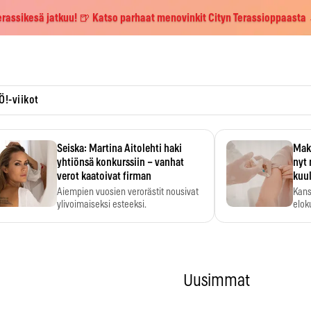
erassikesä jatkuu! 🍺 Katso parhaat menovinkit Cityn Terassioppaasta
Ö!-viikot
Seiska: Martina Aitolehti haki
Maks
yhtiönsä konkurssiin – vanhat
nyt 
verot kaatoivat firman
kuu
Aiempien vuosien verorästit nousivat
Kans
ylivoimaiseksi esteeksi.
elok
Uusimmat