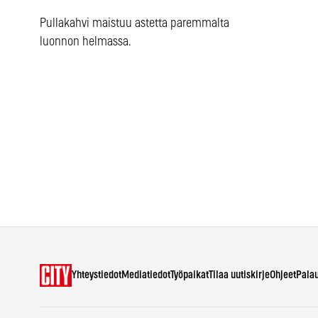
Pullakahvi maistuu astetta paremmalta
luonnon helmassa.
Yhteystiedot
Mediatiedot
Työpaikat
Tilaa uutiskirje
Ohjeet
Pala