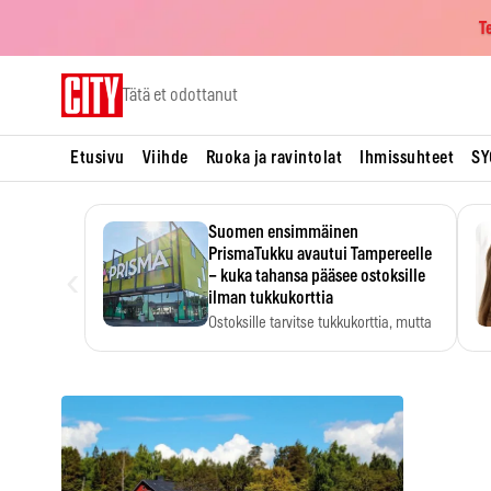
T
Skip
Tätä et odottanut
to
content
Etusivu
Viihde
Ruoka ja ravintolat
Ihmissuhteet
SY
Suomen ensimmäinen
PrismaTukku avautui Tampereelle
‹
– kuka tahansa pääsee ostoksille
ilman tukkukorttia
Ostoksille tarvitse tukkukorttia, mutta
yksikköhinta kannattaa tarkistaa itse.