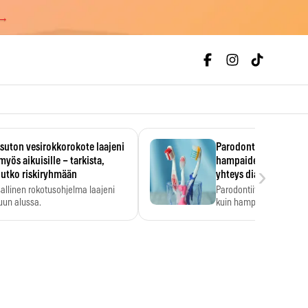
 →
uton vesirokkorokote laajeni
Parodontiitti on ylei
myös aikuisille – tarkista,
hampaiden reikiintym
›
lutko riskiryhmään
yhteys diabetekseen
allinen rokotusohjelma laajeni
Parodontiitti on Suomes
uun alussa.
kuin hampaiden reikiint