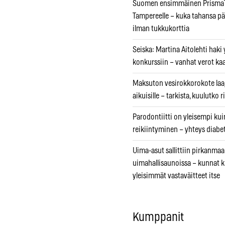
Suomen ensimmäinen PrismaT
Tampereelle – kuka tahansa pä
ilman tukkukorttia
Seiska: Martina Aitolehti haki
konkurssiin – vanhat verot ka
Maksuton vesirokkorokote laa
aikuisille – tarkista, kuulutko
Parodontiitti on yleisempi k
reikiintyminen – yhteys diabe
Uima-asut sallittiin pirkanmaa
uimahallisaunoissa – kunnat 
yleisimmät vastaväitteet itse
Kumppanit