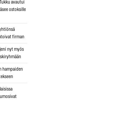
ukku avautui
äsee ostoksille
 yhtiönsä
atoivat firman
jeni nyt myös
 riskiryhmään
uin hampaiden
tekseen
laisissa
kumosivat