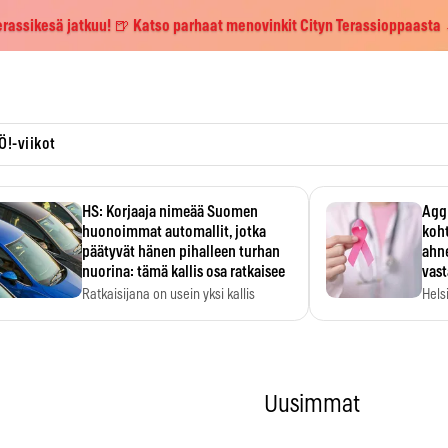
erassikesä jatkuu! 🍺 Katso parhaat menovinkit Cityn Terassioppaasta
Ö!-viikot
HS: Korjaaja nimeää Suomen
Aggr
huonoimmat automallit, jotka
koht
päätyvät hänen pihalleen turhan
ahne
nuorina: tämä kallis osa ratkaisee
vas
Ratkaisijana on usein yksi kallis
Hels
komponentti.
MYC-
hida
Uusimmat