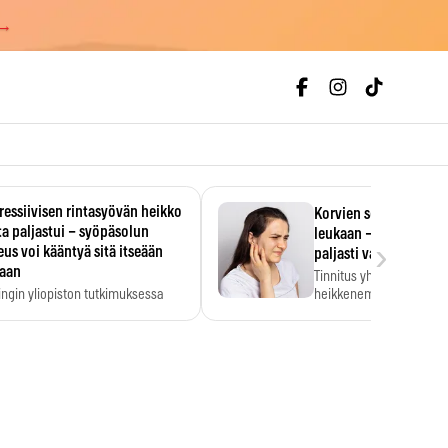
 →
essiivisen rintasyövän heikko
Korvien soiminen voi 
a paljastui – syöpäsolun
leukaan – 47 349 ihmi
›
us voi kääntyä sitä itseään
paljasti vahvan yhtey
taan
Tinnitus yhdistetään ku
ingin yliopiston tutkimuksessa
heikkenemiseen. Meta-a
aktiivisen rintasyövän kasvu
kertoo, että myös…
stui.