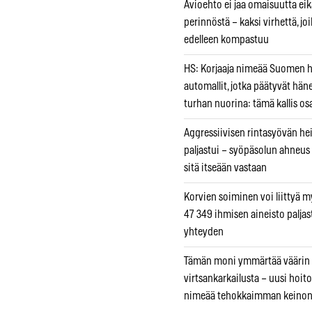
Avioehto ei jaa omaisuutta ei
perinnöstä – kaksi virhettä, jo
edelleen kompastuu
HS: Korjaaja nimeää Suomen
automallit, jotka päätyvät hän
turhan nuorina: tämä kallis os
Aggressiivisen rintasyövän he
paljastui – syöpäsolun ahneus
sitä itseään vastaan
Korvien soiminen voi liittyä 
47 349 ihmisen aineisto paljas
yhteyden
Tämän moni ymmärtää väärin
virtsankarkailusta – uusi hoit
nimeää tehokkaimman keino