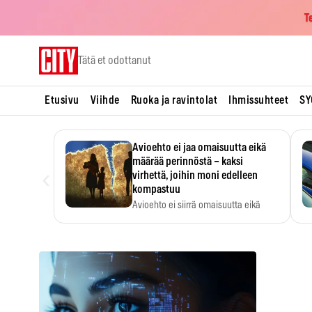
T
Skip
Tätä et odottanut
to
content
Etusivu
Viihde
Ruoka ja ravintolat
Ihmissuhteet
SY
Avioehto ei jaa omaisuutta eikä
määrää perinnöstä – kaksi
‹
virhettä, joihin moni edelleen
kompastuu
Avioehto ei siirrä omaisuutta eikä
ratkaise perintöasioita.