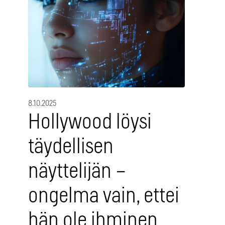
8.10.2025
Hollywood löysi
täydellisen
näyttelijän –
ongelma vain, ettei
hän ole ihminen