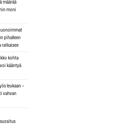
kä määrää
ihin moni
 huonoimmat
en pihalleen
a ratkaisee
ikko kohta
 voi kääntyä
myös leukaan –
ti vahvan
osuositus
n