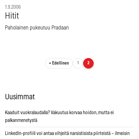
1.9.2006
Hitit
Paholainen pukeutuu Pradaan
Artikkelien sivutus
« Edellinen
1
2
Uusimmat
Kaaduit vuokralaudalla? Vakuutus korvaa hoidon, mutta ei
palkanmenetystä
LinkedIn-profiili voi antaa vihjeitä narsistisista piirteistä – ilmeisin