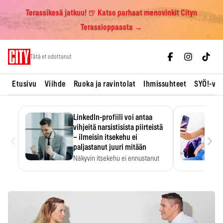
Terassikesä jatkuu! 🍺 Katso parhaat menovinkit Cityn
Terassioppaasta →
Skip
Tätä et odottanut
to
content
Etusivu
Viihde
Ruoka ja ravintolat
Ihmissuhteet
SYÖ!-vii
LinkedIn-profiili voi antaa
vihjeitä narsistisista piirteistä
‹
›
– ilmeisin itsekehu ei
paljastanut juuri mitään
Näkyvin itsekehu ei ennustanut
narsistisia piirteitä.