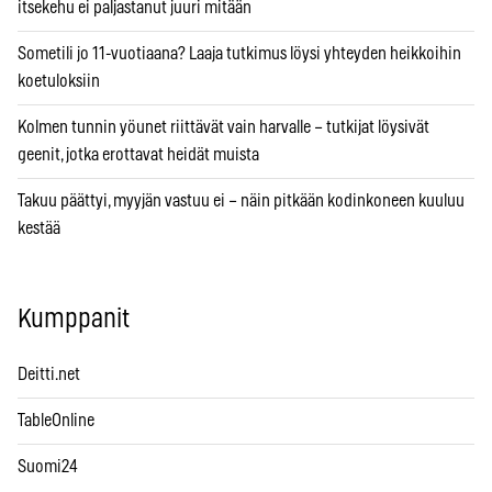
itsekehu ei paljastanut juuri mitään
Sometili jo 11-vuotiaana? Laaja tutkimus löysi yhteyden heikkoihin
koetuloksiin
Kolmen tunnin yöunet riittävät vain harvalle – tutkijat löysivät
geenit, jotka erottavat heidät muista
Takuu päättyi, myyjän vastuu ei – näin pitkään kodinkoneen kuuluu
kestää
Kumppanit
Deitti.net
TableOnline
Suomi24