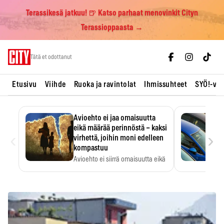
Terassikesä jatkuu! 🍺 Katso parhaat menovinkit Cityn
Terassioppaasta →
Skip
Tätä et odottanut
to
content
Etusivu
Viihde
Ruoka ja ravintolat
Ihmissuhteet
SYÖ!-vii
Avioehto ei jaa omaisuutta
eikä määrää perinnöstä – kaksi
‹
›
virhettä, joihin moni edelleen
kompastuu
Avioehto ei siirrä omaisuutta eikä
ratkaise perintöasioita.