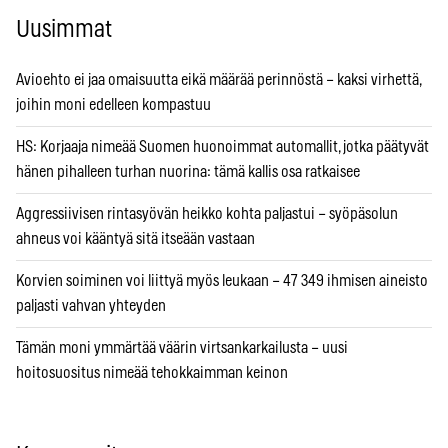
Uusimmat
Avioehto ei jaa omaisuutta eikä määrää perinnöstä – kaksi virhettä,
joihin moni edelleen kompastuu
HS: Korjaaja nimeää Suomen huonoimmat automallit, jotka päätyvät
hänen pihalleen turhan nuorina: tämä kallis osa ratkaisee
Aggressiivisen rintasyövän heikko kohta paljastui – syöpäsolun
ahneus voi kääntyä sitä itseään vastaan
Korvien soiminen voi liittyä myös leukaan – 47 349 ihmisen aineisto
paljasti vahvan yhteyden
Tämän moni ymmärtää väärin virtsankarkailusta – uusi
hoitosuositus nimeää tehokkaimman keinon