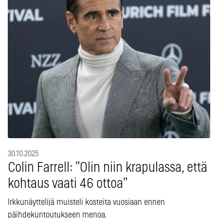
30.10.2025
Colin Farrell: ”Olin niin krapulassa, että
kohtaus vaati 46 ottoa”
Irkkunäyttelijä muisteli kosteita vuosiaan ennen
päihdekuntoutukseen menoa.