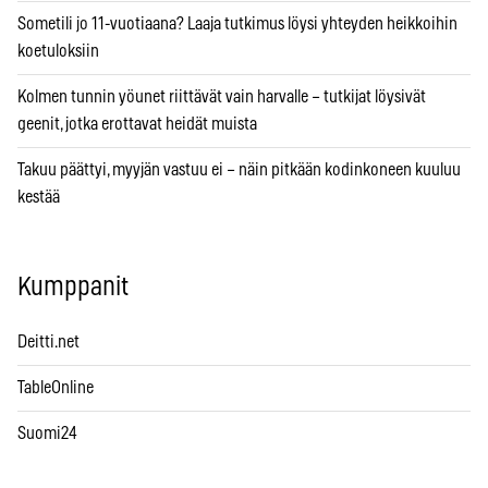
Sometili jo 11-vuotiaana? Laaja tutkimus löysi yhteyden heikkoihin
koetuloksiin
Kolmen tunnin yöunet riittävät vain harvalle – tutkijat löysivät
geenit, jotka erottavat heidät muista
Takuu päättyi, myyjän vastuu ei – näin pitkään kodinkoneen kuuluu
kestää
Kumppanit
Deitti.net
TableOnline
Suomi24