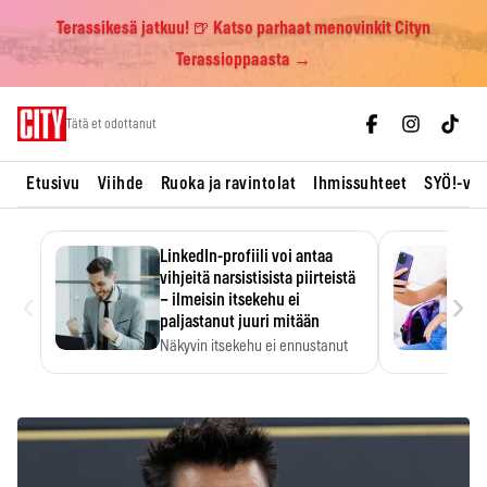
Terassikesä jatkuu! 🍺 Katso parhaat menovinkit Cityn
Terassioppaasta →
Skip
Tätä et odottanut
to
content
Etusivu
Viihde
Ruoka ja ravintolat
Ihmissuhteet
SYÖ!-vii
LinkedIn-profiili voi antaa
vihjeitä narsistisista piirteistä
‹
›
– ilmeisin itsekehu ei
paljastanut juuri mitään
Näkyvin itsekehu ei ennustanut
narsistisia piirteitä.