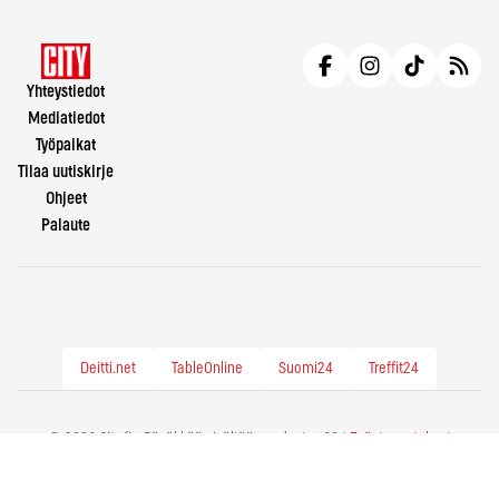
Yhteystiedot
Mediatiedot
Työpaikat
Tilaa uutiskirje
Ohjeet
Palaute
Deitti.net
TableOnline
Suomi24
Treffit24
© 2026 City.fi - Räväkkää sisältöä vuodesta -86 |
Evästeasetukset