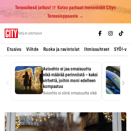
Terassikesä jatkuu! 🍺 Katso parhaat menovinkit Cityn
Terassioppaasta →
Skip
Tätä et odottanut
to
content
Etusivu
Viihde
Ruoka ja ravintolat
Ihmissuhteet
SYÖ!-vii
Avioehto ei jaa omaisuutta
eikä määrää perinnöstä – kaksi
‹
›
virhettä, joihin moni edelleen
kompastuu
Avioehto ei siirrä omaisuutta eikä
ratkaise perintöasioita.