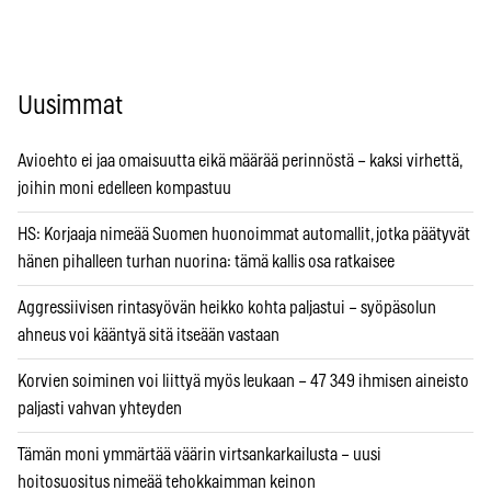
Uusimmat
Avioehto ei jaa omaisuutta eikä määrää perinnöstä – kaksi virhettä,
joihin moni edelleen kompastuu
HS: Korjaaja nimeää Suomen huonoimmat automallit, jotka päätyvät
hänen pihalleen turhan nuorina: tämä kallis osa ratkaisee
Aggressiivisen rintasyövän heikko kohta paljastui – syöpäsolun
ahneus voi kääntyä sitä itseään vastaan
Korvien soiminen voi liittyä myös leukaan – 47 349 ihmisen aineisto
paljasti vahvan yhteyden
Tämän moni ymmärtää väärin virtsankarkailusta – uusi
hoitosuositus nimeää tehokkaimman keinon