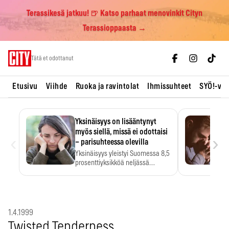
Terassikesä jatkuu! 🍺 Katso parhaat menovinkit Cityn
Terassioppaasta →
Skip
Tätä et odottanut
to
content
Etusivu
Viihde
Ruoka ja ravintolat
Ihmissuhteet
SYÖ!-vii
Yksinäisyys on lisääntynyt
myös siellä, missä ei odottaisi
‹
›
– parisuhteessa olevilla
Yksinäisyys yleistyi Suomessa 8,5
prosenttiyksikköä neljässä
vuodessa. Se…
1.4.1999
Twisted Tenderness