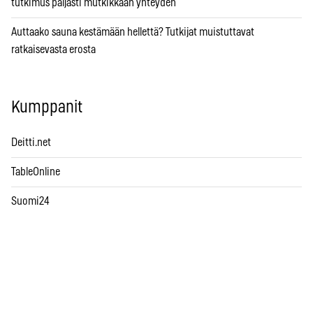
tutkimus paljasti mutkikkaan yhteyden
Auttaako sauna kestämään hellettä? Tutkijat muistuttavat
ratkaisevasta erosta
Kumppanit
Deitti.net
TableOnline
Suomi24