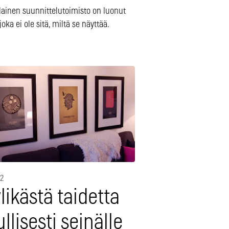
lainen suunnittelutoimisto on luonut
 joka ei ole sitä, miltä se näyttää.
12
likästä taidetta
llisesti seinälle