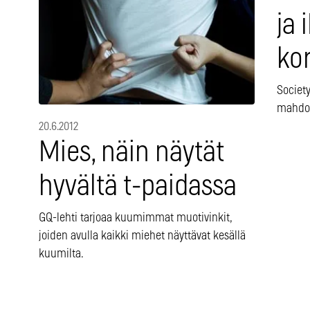
ja
kor
Societ
mahdol
20.6.2012
Mies, näin näytät
hyvältä t-paidassa
GQ-lehti tarjoaa kuumimmat muotivinkit,
joiden avulla kaikki miehet näyttävat kesällä
kuumilta.