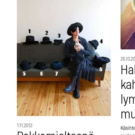
26.10.2
Ha
kah
ly
mu
1.11.2012
Käsint