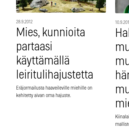
28.9.2012
10.9.20
Mies, kunnioita
Ha
partaasi
mut
käyttämällä
mu
leiritulihajustetta
hä
mu
Eräjormailusta haaveileville miehille on
kehitetty aivan oma hajuste.
mie
Kiinal
mallist