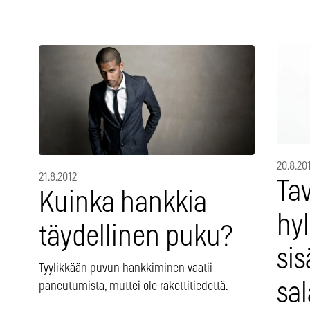
20.8.20
21.8.2012
Tav
Kuinka hankkia
hyl
täydellinen puku?
si
Tyylikkään puvun hankkiminen vaatii
sa
paneutumista, muttei ole rakettitiedettä.