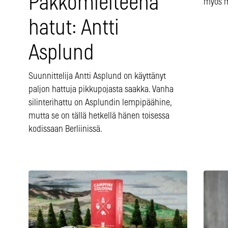
Pakkomielteenä
myös mu
hatut: Antti
Asplund
Suunnittelija Antti Asplund on käyttänyt
paljon hattuja pikkupojasta saakka. Vanha
silinterihattu on Asplundin lempipäähine,
mutta se on tällä hetkellä hänen toisessa
kodissaan Berliinissä.