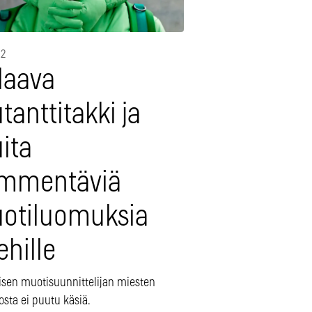
12
laava
anttitakki ja
ita
mmentäviä
otiluomuksia
hille
aisen muotisuunnittelijan miesten
osta ei puutu käsiä.