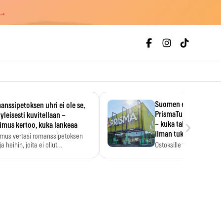
 →
Suomen ensimmäine
nssipetoksen uhri ei ole se,
PrismaTukku avautui 
 yleisesti kuvitellaan –
›
– kuka tahansa pääsee
imus kertoo, kuka lankeaa
ilman tukkukorttia
imus vertasi romanssipetoksen
a heihin, joita ei ollut…
Ostoksille tarvitse tukku
yksikköhinta kannattaa t