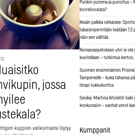
Punkin purema ja punoitus – M
borrelioosista?
Kesän palkka ratkaisee: Opint
takaisinperintään lisätään 7,5 
näin sen välttää
Romanssipetoksen uhri ei ole se
kuvitellaan – tutkimus kertoo,
012
luaisitko
Suomen ensimmäinen PrismaT
Tampereelle – kuka tahansa pä
vikupin, jossa
ilman tukkukorttia
myilee
Seiska: Martina Aitolehti haki
konkurssiin – vanhat verot ka
stekala?
ehtyjen kuppien valikoimasta löytyy
Kumppanit