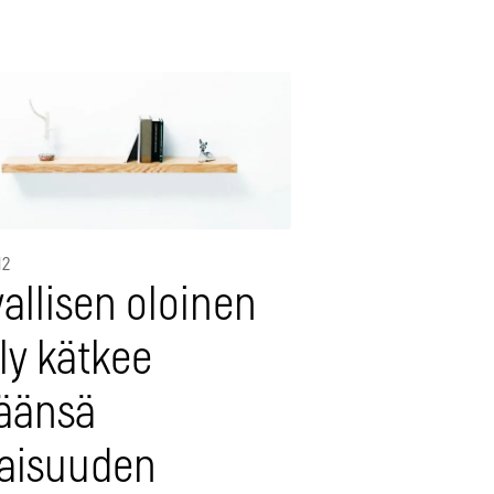
12
allisen oloinen
ly kätkee
säänsä
laisuuden