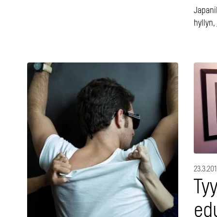
Japani
hyllyn,
23.3.20
Tyy
edu