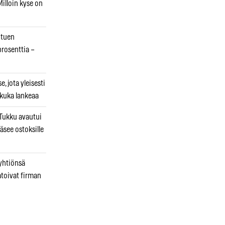
illoin kyse on
otuen
prosenttia –
, jota yleisesti
 kuka lankeaa
ukku avautui
äsee ostoksille
 yhtiönsä
atoivat firman