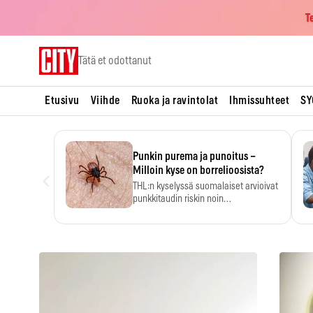
T
Skip
Tätä et odottanut
to
content
Etusivu
Viihde
Ruoka ja ravintolat
Ihmissuhteet
SY
Punkin purema ja punoitus –
‹
Milloin kyse on borrelioosista?
THL:n kyselyssä suomalaiset arvioivat
punkkitaudin riskin noin
kymmenkertaiseksi…