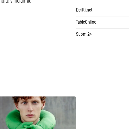
ita villieläimiä.
Deitti.net
TableOnline
Suomi24