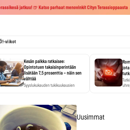
erassikesä jatkuu! 🍺 Katso parhaat menovinkit Cityn Terassioppaasta
Ö!-viikot
Kesän palkka ratkaisee:
Roma
Opintotuen takaisinperintään
jota
lisätään 7,5 prosenttia – näin sen
tutk
välttää
Tutk
Syyslukukauden tukikuukausien
uhrej
määrä ratkeaa sillä, mitä kesällä
ehti…
Uusimmat