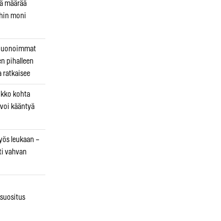
kä määrää
ihin moni
 huonoimmat
en pihalleen
a ratkaisee
ikko kohta
 voi kääntyä
myös leukaan –
ti vahvan
osuositus
n