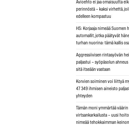
Avioehto ei jaa omaisuutta ei
perinnöstä – kaksi virhettä, jo
edelleen kompastuu
HS: Korjaaja nimeää Suomen
automallit, jotka päätyvät hän
turhan nuorina: tämä kallis os
Aggressiivisen rintasyövän he
paljastui – syöpäsolun ahneus
sitä itseään vastaan
Korvien soiminen voi liittyä 
47 349 ihmisen aineisto paljas
yhteyden
Tämän moni ymmärtää väärin
virtsankarkailusta – uusi hoit
nimeää tehokkaimman keino