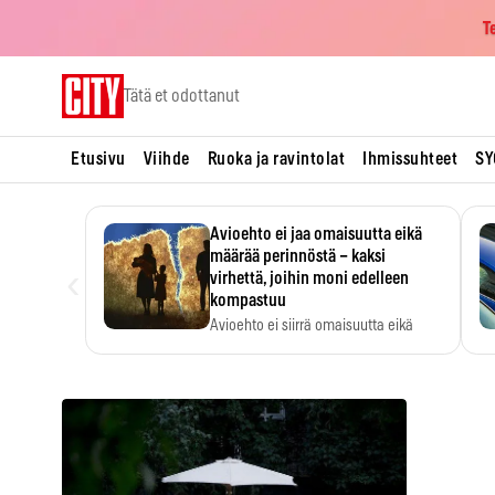
T
Skip
Tätä et odottanut
to
content
Etusivu
Viihde
Ruoka ja ravintolat
Ihmissuhteet
SY
Avioehto ei jaa omaisuutta eikä
määrää perinnöstä – kaksi
‹
virhettä, joihin moni edelleen
kompastuu
Avioehto ei siirrä omaisuutta eikä
ratkaise perintöasioita.