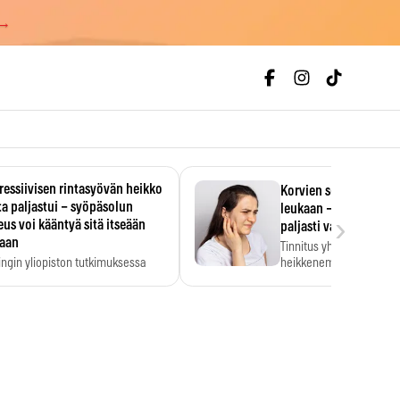
 →
essiivisen rintasyövän heikko
Korvien soiminen voi 
a paljastui – syöpäsolun
leukaan – 47 349 ihmi
›
us voi kääntyä sitä itseään
paljasti vahvan yhtey
taan
Tinnitus yhdistetään ku
ingin yliopiston tutkimuksessa
heikkenemiseen. Meta-a
aktiivisen rintasyövän kasvu
kertoo, että myös…
stui.