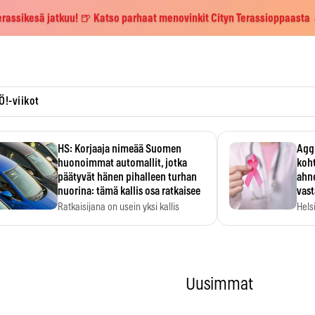
erassikesä jatkuu! 🍺 Katso parhaat menovinkit Cityn Terassioppaasta
Ö!-viikot
HS: Korjaaja nimeää Suomen
Aggr
huonoimmat automallit, jotka
koht
päätyvät hänen pihalleen turhan
ahne
nuorina: tämä kallis osa ratkaisee
vas
Ratkaisijana on usein yksi kallis
Hels
komponentti.
MYC-
hida
Uusimmat