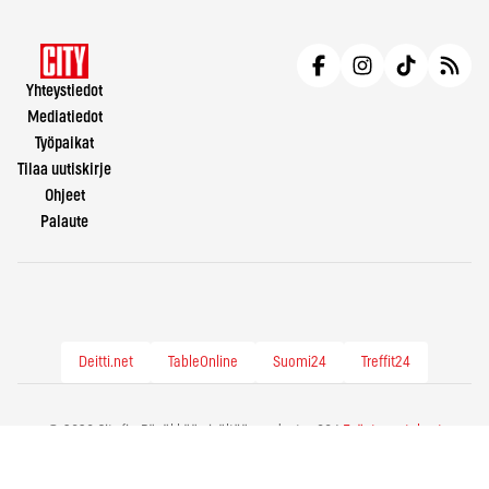
Yhteystiedot
Mediatiedot
Työpaikat
Tilaa uutiskirje
Ohjeet
Palaute
Deitti.net
TableOnline
Suomi24
Treffit24
© 2026 City.fi - Räväkkää sisältöä vuodesta -86 |
Evästeasetukset