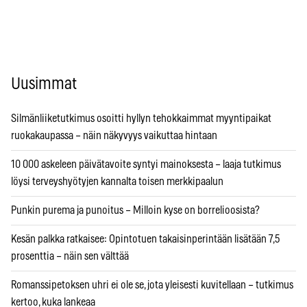
Uusimmat
Silmänliiketutkimus osoitti hyllyn tehokkaimmat myyntipaikat
ruokakaupassa – näin näkyvyys vaikuttaa hintaan
10 000 askeleen päivätavoite syntyi mainoksesta – laaja tutkimus
löysi terveyshyötyjen kannalta toisen merkkipaalun
Punkin purema ja punoitus – Milloin kyse on borrelioosista?
Kesän palkka ratkaisee: Opintotuen takaisinperintään lisätään 7,5
prosenttia – näin sen välttää
Romanssipetoksen uhri ei ole se, jota yleisesti kuvitellaan – tutkimus
kertoo, kuka lankeaa