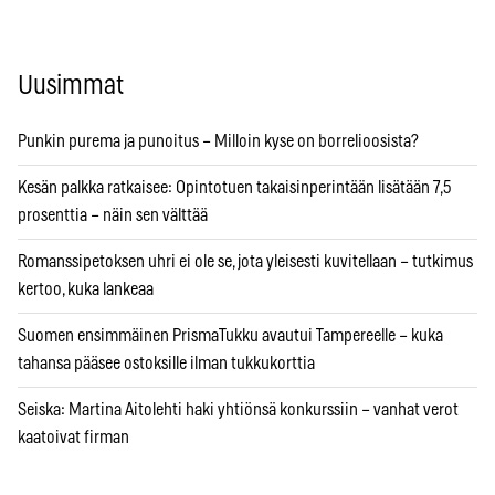
Uusimmat
Punkin purema ja punoitus – Milloin kyse on borrelioosista?
Kesän palkka ratkaisee: Opintotuen takaisinperintään lisätään 7,5
prosenttia – näin sen välttää
Romanssipetoksen uhri ei ole se, jota yleisesti kuvitellaan – tutkimus
kertoo, kuka lankeaa
Suomen ensimmäinen PrismaTukku avautui Tampereelle – kuka
tahansa pääsee ostoksille ilman tukkukorttia
Seiska: Martina Aitolehti haki yhtiönsä konkurssiin – vanhat verot
kaatoivat firman