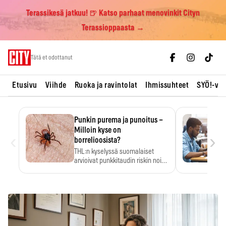
Terassikesä jatkuu! 🍺 Katso parhaat menovinkit Cityn
Terassioppaasta →
Skip
Tätä et odottanut
to
content
Etusivu
Viihde
Ruoka ja ravintolat
Ihmissuhteet
SYÖ!-vii
Punkin purema ja punoitus –
Milloin kyse on
‹
›
borrelioosista?
THL:n kyselyssä suomalaiset
arvioivat punkkitaudin riskin noin
kymmenkertaiseksi…