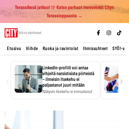
Terassikesä jatkuu! 🍺 Katso parhaat menovinkit Cityn
Terassioppaasta →
Skip
Tätä et odottanut
to
content
Etusivu
Viihde
Ruoka ja ravintolat
Ihmissuhteet
SYÖ!-vii
LinkedIn-profiili voi antaa
vihjeitä narsistisista piirteistä
‹
›
– ilmeisin itsekehu ei
paljastanut juuri mitään
Näkyvin itsekehu ei ennustanut
narsistisia piirteitä.