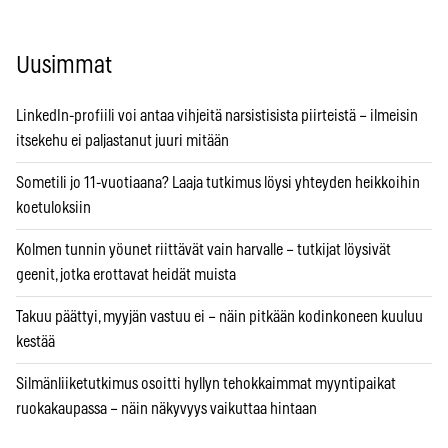
Uusimmat
LinkedIn-profiili voi antaa vihjeitä narsistisista piirteistä – ilmeisin
itsekehu ei paljastanut juuri mitään
Sometili jo 11-vuotiaana? Laaja tutkimus löysi yhteyden heikkoihin
koetuloksiin
Kolmen tunnin yöunet riittävät vain harvalle – tutkijat löysivät
geenit, jotka erottavat heidät muista
Takuu päättyi, myyjän vastuu ei – näin pitkään kodinkoneen kuuluu
kestää
Silmänliiketutkimus osoitti hyllyn tehokkaimmat myyntipaikat
ruokakaupassa – näin näkyvyys vaikuttaa hintaan