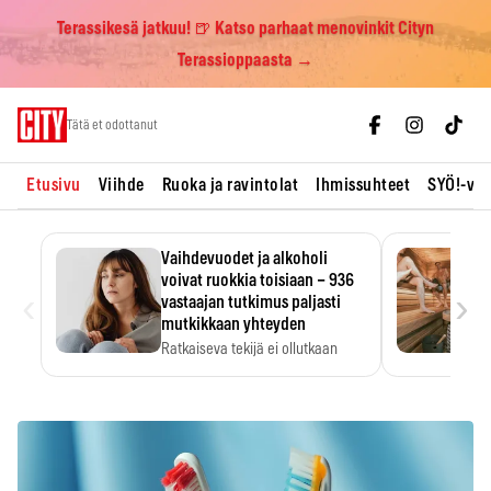
Terassikesä jatkuu! 🍺 Katso parhaat menovinkit Cityn
Terassioppaasta →
Skip
Tätä et odottanut
to
content
Etusivu
Viihde
Ruoka ja ravintolat
Ihmissuhteet
SYÖ!-vii
Vaihdevuodet ja alkoholi
voivat ruokkia toisiaan – 936
‹
›
vastaajan tutkimus paljasti
mutkikkaan yhteyden
Ratkaiseva tekijä ei ollutkaan
oireiden vakavuus vaan syy,…