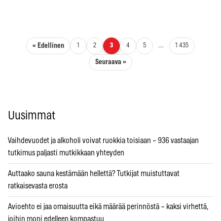
Artikkelien sivutus
« Edellinen
1
2
3
4
5
…
1 435
Seuraava »
Uusimmat
Vaihdevuodet ja alkoholi voivat ruokkia toisiaan – 936 vastaajan
tutkimus paljasti mutkikkaan yhteyden
Auttaako sauna kestämään hellettä? Tutkijat muistuttavat
ratkaisevasta erosta
Avioehto ei jaa omaisuutta eikä määrää perinnöstä – kaksi virhettä,
joihin moni edelleen kompastuu