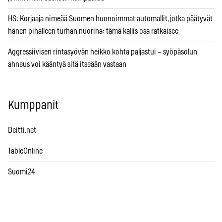
HS: Korjaaja nimeää Suomen huonoimmat automallit, jotka päätyvät
hänen pihalleen turhan nuorina: tämä kallis osa ratkaisee
Aggressiivisen rintasyövän heikko kohta paljastui – syöpäsolun
ahneus voi kääntyä sitä itseään vastaan
Kumppanit
Deitti.net
TableOnline
Suomi24