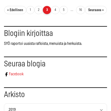
Artikkelien sivutus
« Edellinen
Seuraava »
1
2
3
4
5
…
16
Blogiin kirjoittaa
SYÖ raportoi uusista rafloista, menuista ja herkuista.
Seuraa blogia
Facebook
Arkisto
2019