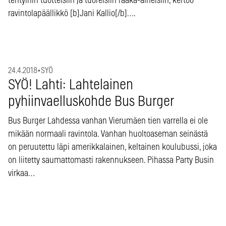
tehtyihin tuotteisiin ja tuoreisiin raaka-aineisiin, kertoo
ravintolapäällikkö [b]Jani Kallio[/b]….
24.4.2018
•
SYÖ
SYÖ! Lahti: Lahtelainen
pyhiinvaelluskohde Bus Burger
Bus Burger Lahdessa vanhan Vierumäen tien varrella ei ole
mikään normaali ravintola. Vanhan huoltoaseman seinästä
on peruutettu läpi amerikkalainen, keltainen koulubussi, joka
on liitetty saumattomasti rakennukseen. Pihassa Party Busin
virkaa…