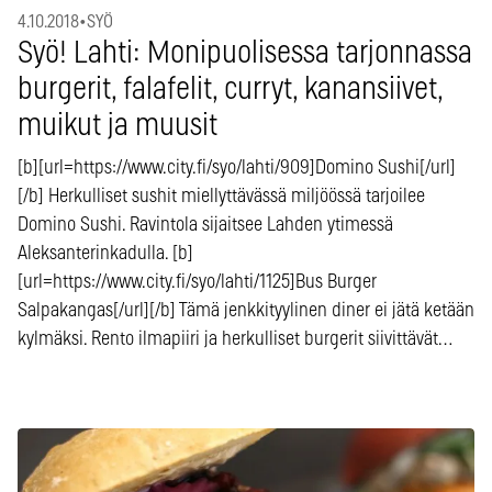
4.10.2018
•
SYÖ
Syö! Lahti: Monipuolisessa tarjonnassa
burgerit, falafelit, curryt, kanansiivet,
muikut ja muusit
[b][url=https://www.city.fi/syo/lahti/909]Domino Sushi[/url]
[/b] Herkulliset sushit miellyttävässä miljöössä tarjoilee
Domino Sushi. Ravintola sijaitsee Lahden ytimessä
Aleksanterinkadulla. [b]
[url=https://www.city.fi/syo/lahti/1125]Bus Burger
Salpakangas[/url][/b] Tämä jenkkityylinen diner ei jätä ketään
kylmäksi. Rento ilmapiiri ja herkulliset burgerit siivittävät…