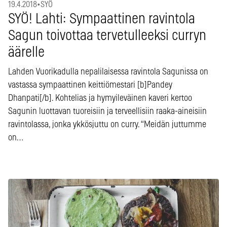
19.4.2018
•
SYÖ
SYÖ! Lahti: Sympaattinen ravintola
Sagun toivottaa tervetulleeksi curryn
äärelle
Lahden Vuorikadulla nepalilaisessa ravintola Sagunissa on
vastassa sympaattinen keittiömestari [b]Pandey
Dhanpati[/b]. Kohtelias ja hymyileväinen kaveri kertoo
Sagunin luottavan tuoreisiin ja terveellisiin raaka-aineisiin
ravintolassa, jonka ykkösjuttu on curry. “Meidän juttumme
on…