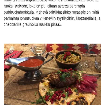
Ruby & Fellas tarjoilee SYÖ!-viikoilla maistiaisia uudistetulta
ruokalistaltaan, joka on pullollaan astetta parempia
pubiruokaherkkuja. Mehevä brittiklassikko meat pie on mitä
parhainta lohturuokaa viileneviin syysiltoihin. Mozzarellalla ja
cheddarilla gratinoitu ruukku pitää…