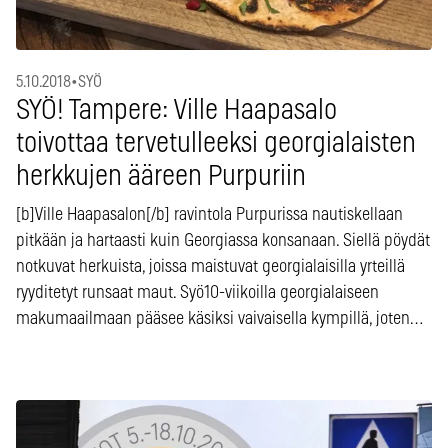
5.10.2018
•
SYÖ
SYÖ! Tampere: Ville Haapasalo
toivottaa tervetulleeksi georgialaisten
herkkujen ääreen Purpuriin
[b]Ville Haapasalon[/b] ravintola Purpurissa nautiskellaan
pitkään ja hartaasti kuin Georgiassa konsanaan. Siellä pöydät
notkuvat herkuista, joissa maistuvat georgialaisilla yrteillä
ryyditetyt runsaat maut. Syö10-viikoilla georgialaiseen
makumaailmaan pääsee käsiksi vaivaisella kympillä, joten…