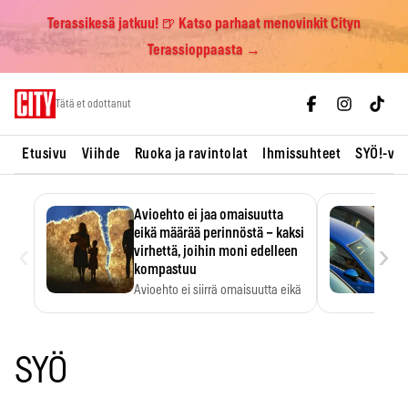
Terassikesä jatkuu! 🍺 Katso parhaat menovinkit Cityn
Terassioppaasta →
Skip
Tätä et odottanut
to
content
Etusivu
Viihde
Ruoka ja ravintolat
Ihmissuhteet
SYÖ!-vii
Avioehto ei jaa omaisuutta
eikä määrää perinnöstä – kaksi
‹
›
virhettä, joihin moni edelleen
kompastuu
Avioehto ei siirrä omaisuutta eikä
ratkaise perintöasioita.
SYÖ