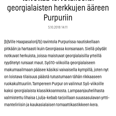
georgialaisten herkkujen ääreen
Purpuriin
5.10.2018 14:11
[b]Ville Haapasalon[/b] ravintola Purpurissa nautiskellaan
pitkään ja hartaasti kuin Georgiassa konsanaan. Siellä pöydät
notkuvat herkuista, joissa maistuvat georgialaisilla yrteillä
ryyditetyt runsaat maut. Syö10-viikoilla georgialaiseen
makumaailmaan pääsee käsiksi vaivaisella kympillä, joten nyt
on loistava tilaisuus päästä tutustumaan tähän rikkaaseen
ruokakulttuuriin. Tampereen Purpur on valinnut Syö-viikoille
kaksi georgialaista klassikkoannosta. Lampaanjauhelihasta
valmistettu lihaisa Ljulja-kebab tarjoillaan suussasulavan yrtti-
manteliriisin ja kaukasialaisen tomaattikastikkeen kera.