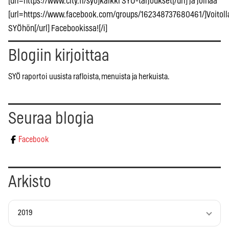
[url=https://www.city.fi/syo]kaikki SYÖ-tarjoukset[/url] ja joinaa
[url=https://www.facebook.com/groups/162348737680461/]Voitoll
SYÖhön[/url] Facebookissa![/i]
Blogiin kirjoittaa
SYÖ raportoi uusista rafloista, menuista ja herkuista.
Seuraa blogia
Facebook
Arkisto
2019