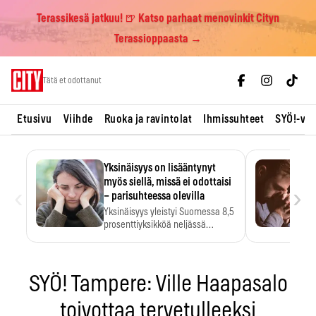
Terassikesä jatkuu! 🍺 Katso parhaat menovinkit Cityn
Terassioppaasta →
Skip
Tätä et odottanut
to
content
Etusivu
Viihde
Ruoka ja ravintolat
Ihmissuhteet
SYÖ!-vii
Yksinäisyys on lisääntynyt
myös siellä, missä ei odottaisi
‹
›
– parisuhteessa olevilla
Yksinäisyys yleistyi Suomessa 8,5
prosenttiyksikköä neljässä
vuodessa. Se…
SYÖ! Tampere: Ville Haapasalo
toivottaa tervetulleeksi