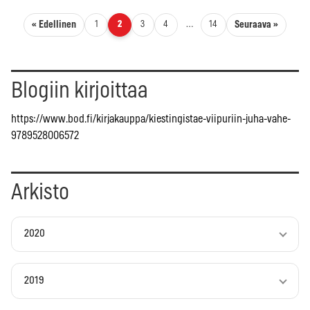
Artikkelien sivutus
« Edellinen
Seuraava »
1
2
3
4
…
14
Blogiin kirjoittaa
https://www.bod.fi/kirjakauppa/kiestingistae-viipuriin-juha-vahe-
9789528006572
Arkisto
2020
2019