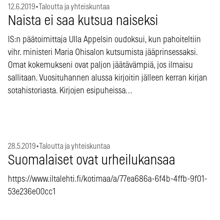
12.6.2019
•
Taloutta ja yhteiskuntaa
Naista ei saa kutsua naiseksi
IS:n päätoimittaja Ulla Appelsin oudoksui, kun pahoiteltiin
vihr. ministeri Maria Ohisalon kutsumista jääprinsessaksi.
Omat kokemukseni ovat paljon jäätävämpiä, jos ilmaisu
sallitaan. Vuosituhannen alussa kirjoitin jälleen kerran kirjan
sotahistoriasta. Kirjojen esipuheissa…
28.5.2019
•
Taloutta ja yhteiskuntaa
Suomalaiset ovat urheilukansaa
https://www.iltalehti.fi/kotimaa/a/77ea686a-6f4b-4ffb-9f01-
53e236e00cc1