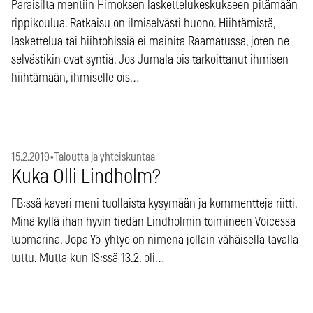
Paraisilta mentiin Himoksen laskettelukeskukseen pitämään
rippikoulua. Ratkaisu on ilmiselvästi huono. Hiihtämistä,
laskettelua tai hiihtohissiä ei mainita Raamatussa, joten ne
selvästikin ovat syntiä. Jos Jumala ois tarkoittanut ihmisen
hiihtämään, ihmiselle ois…
15.2.2019
•
Taloutta ja yhteiskuntaa
Kuka Olli Lindholm?
FB:ssä kaveri meni tuollaista kysymään ja kommentteja riitti.
Minä kyllä ihan hyvin tiedän Lindholmin toimineen Voicessa
tuomarina. Jopa Yö-yhtye on nimenä jollain vähäisellä tavalla
tuttu. Mutta kun IS:ssä 13.2. oli…