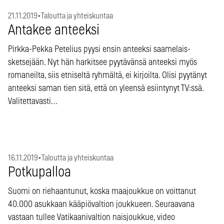
21.11.2019
•
Taloutta ja yhteiskuntaa
Antakee anteeksi
Pirkka-Pekka Petelius pyysi ensin anteeksi saamelais-
sketsejään. Nyt hän harkitsee pyytävänsä anteeksi myös
romaneilta, siis etniseltä ryhmältä, ei kirjoilta. Olisi pyytänyt
anteeksi saman tien sitä, että on yleensä esiintynyt TV:ssä.
Valitettavasti…
16.11.2019
•
Taloutta ja yhteiskuntaa
Potkupalloa
Suomi on riehaantunut, koska maajoukkue on voittanut
40.000 asukkaan kääpiövaltion joukkueen. Seuraavana
vastaan tullee Vatikaanivaltion naisjoukkue, video