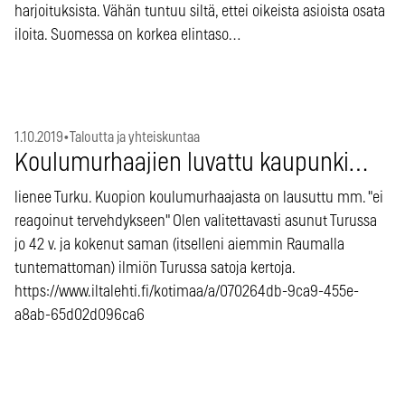
harjoituksista. Vähän tuntuu siltä, ettei oikeista asioista osata
iloita. Suomessa on korkea elintaso…
1.10.2019
•
Taloutta ja yhteiskuntaa
Koulumurhaajien luvattu kaupunki…
lienee Turku. Kuopion koulumurhaajasta on lausuttu mm. "ei
reagoinut tervehdykseen" Olen valitettavasti asunut Turussa
jo 42 v. ja kokenut saman (itselleni aiemmin Raumalla
tuntemattoman) ilmiön Turussa satoja kertoja.
https://www.iltalehti.fi/kotimaa/a/070264db-9ca9-455e-
a8ab-65d02d096ca6