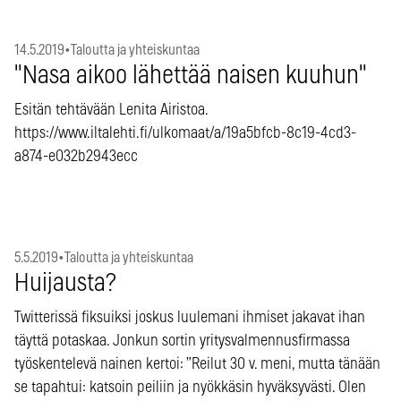
14.5.2019
•
Taloutta ja yhteiskuntaa
"Nasa aikoo lähettää naisen kuuhun"
Esitän tehtävään Lenita Airistoa.
https://www.iltalehti.fi/ulkomaat/a/19a5bfcb-8c19-4cd3-
a874-e032b2943ecc
5.5.2019
•
Taloutta ja yhteiskuntaa
Huijausta?
Twitterissä fiksuiksi joskus luulemani ihmiset jakavat ihan
täyttä potaskaa. Jonkun sortin yritysvalmennusfirmassa
työskentelevä nainen kertoi: ”Reilut 30 v. meni, mutta tänään
se tapahtui: katsoin peiliin ja nyökkäsin hyväksyvästi. Olen