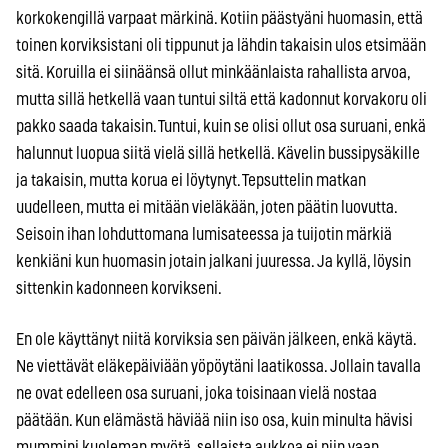
korkokengillä varpaat märkinä. Kotiin päästyäni huomasin, että
toinen korviksistani oli tippunut ja lähdin takaisin ulos etsimään
sitä. Koruilla ei siinäänsä ollut minkäänlaista rahallista arvoa,
mutta sillä hetkellä vaan tuntui siltä että kadonnut korvakoru oli
pakko saada takaisin. Tuntui, kuin se olisi ollut osa suruani, enkä
halunnut luopua siitä vielä sillä hetkellä. Kävelin bussipysäkille
ja takaisin, mutta korua ei löytynyt. Tepsuttelin matkan
uudelleen, mutta ei mitään vieläkään, joten päätin luovutta.
Seisoin ihan lohduttomana lumisateessa ja tuijotin märkiä
kenkiäni kun huomasin jotain jalkani juuressa. Ja kyllä, löysin
sittenkin kadonneen korvikseni.
En ole käyttänyt niitä korviksia sen päivän jälkeen, enkä käytä.
Ne viettävät eläkepäiviään yöpöytäni laatikossa. Jollain tavalla
ne ovat edelleen osa suruani, joka toisinaan vielä nostaa
päätään. Kun elämästä häviää niin iso osa, kuin minulta hävisi
mummini kuoleman myötä, sellaista aukkoa ei niin vaan