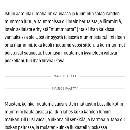
Istuin aamulla uimahallin saunassa ja kuuntelin salaa kahden
mummon juttuja. Mummoissa oli jotain herttaista ja lämmintä,
jotain sellaista erityistä ”mummoutta”, jota ei ihan kaikissa
vanhuksissa ole. Jostain syystä toisesta mummosta tuli mieleen
oma mummini, joka kuoli muutama vuosi sitten, ja kun mummot
poistuivat saunasta, huomasin muutaman kyyneleen valuvan
poskellani. Tuli ihan hirveä ikävä.
Muistan, kuinka muutama vuosi sitten matkustin bussilla kotiin
mummini hautajaisista ja itkin lähes koko kahden tunnin
matkan. Oli uusi vuosi ja ulkona oli synkkää ja harmaata. Maa oli
loskan peitossa, ja muistan kuinka liukastelin loskassa