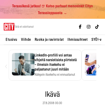
Terassikesä jatkuu! 🍺 Katso parhaat menovinkit Cityn
Terassioppaasta →
Skip
Tätä et odottanut
to
content
Etusivu
Viihde
Ruoka ja ravintolat
Ihmissuhteet
SYÖ!-vii
LinkedIn-profiili voi antaa
vihjeitä narsistisista piirteistä
‹
›
– ilmeisin itsekehu ei
paljastanut juuri mitään
Näkyvin itsekehu ei ennustanut
narsistisia piirteitä.
Ikävä
27.8.2008 00:30