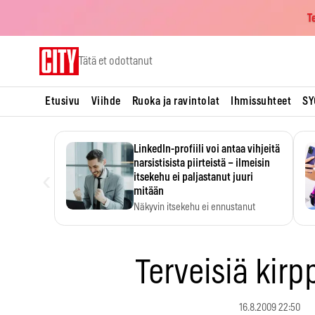
T
Skip
Tätä et odottanut
to
content
Etusivu
Viihde
Ruoka ja ravintolat
Ihmissuhteet
SY
LinkedIn-profiili voi antaa vihjeitä
narsistisista piirteistä – ilmeisin
‹
itsekehu ei paljastanut juuri
mitään
Näkyvin itsekehu ei ennustanut
narsistisia piirteitä.
Terveisiä kirp
16.8.2009 22:50