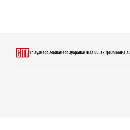
Yhteystiedot
Mediatiedot
Työpaikat
Tilaa uutiskirje
Ohjeet
Pala