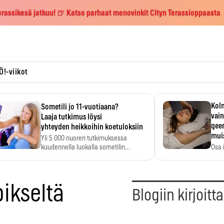
erassikesä jatkuu! 🍺 Katso parhaat menovinkit Cityn Terassioppaasta
Ö!-viikot
Kolm
Sometili jo 11-vuotiaana?
vain
Laaja tutkimus löysi
geen
yhteyden heikkoihin koetuloksiin
mui
Yli 5 000 nuoren tutkimuksessa
kuudennella luokalla sometilin…
Osa 
voi s
pikseltä
Blogiin kirjoitt