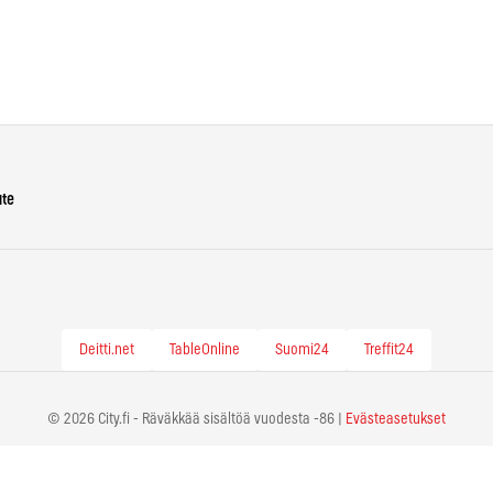
ute
Deitti.net
TableOnline
Suomi24
Treffit24
© 2026 City.fi - Räväkkää sisältöä vuodesta -86 |
Evästeasetukset