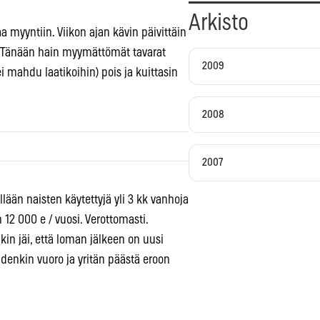
Arkisto
aa myyntiin. Viikon ajan kävin päivittäin
i. Tänään hain myymättömät tavarat
2009
ei mahdu laatikoihin) pois ja kuittasin
2008
2007
llään naisten käytettyjä yli 3 kk vanhoja
n 12 000 e / vuosi. Verottomasti.
in jäi, että loman jälkeen on uusi
eidenkin vuoro ja yritän päästä eroon