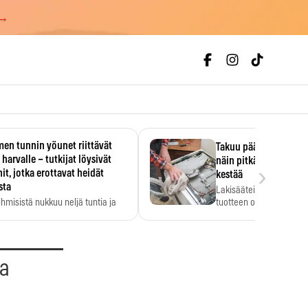
 →
en tunnin yöunet riittävät
Takuu päättyi, myyjän
 harvalle – tutkijat löysivät
näin pitkään kodinko
›
it, jotka erottavat heidät
kestää
sta
Lakisääteinen virhevast
ihmisistä nukkuu neljä tuntia ja
tuotteen oletetun kestoi
ilti…
aa