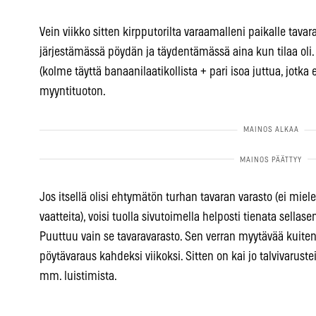
Vein viikko sitten kirpputorilta varaamalleni paikalle tavar
järjestämässä pöydän ja täydentämässä aina kun tilaa ol
(kolme täyttä banaanilaatikollista + pari isoa juttua, jotka 
myyntituoton.
Jos itsellä olisi ehtymätön turhan tavaran varasto (ei miele
vaatteita), voisi tuolla sivutoimella helposti tienata sellase
Puuttuu vain se tavaravarasto. Sen verran myytävää kuitenk
pöytävaraus kahdeksi viikoksi. Sitten on kai jo talvivarust
mm. luistimista.