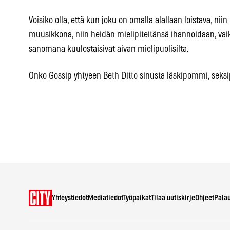
Voisiko olla, että kun joku on omalla alallaan loistava, ni
muusikkona, niin heidän mielipiteitänsä ihannoidaan, vaik
sanomana kuulostaisivat aivan mielipuolisilta.
Onko Gossip yhtyeen Beth Ditto sinusta läskipommi, sek
Yhteystiedot
Mediatiedot
Työpaikat
Tilaa uutiskirje
Ohjeet
Pala