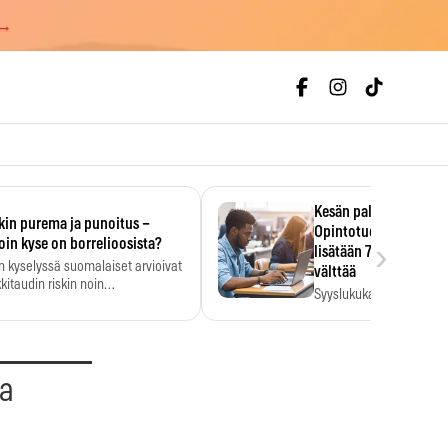
 →
Kesän palkka ratkaise
kin purema ja punoitus –
Opintotuen takaisinp
›
oin kyse on borrelioosista?
lisätään 7,5 prosentti
n kyselyssä suomalaiset arvioivat
välttää
kitaudin riskin noin
Syyslukukauden tukikuu
menkertaiseksi…
määrä ratkeaa sillä, mit
ehti…
aa