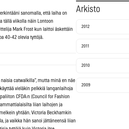
Arkisto
merkintääni sanomalla, että laiha on
 tällä viikolla näin Lontoon
2012
elija Mark Frost kun laittoi äskettäin
oa 40-42 olevia tyttöjä.
2011
2010
 naisia catwalkilla”, mutta minä en näe
2009
 käyttää vieläkin pelkkiä langanlaihoja
paliiton CFDA:n (Council for Fashion
mattialaisilta liian laihojen ja
 melkein yhtään. Victoria Beckhamkin
la, ja vaikka hän sanoi jättäneensä liian