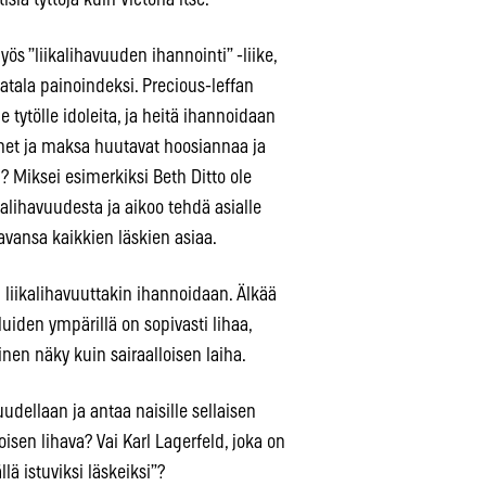
isia tyttöjä kuin Victoria itse.
s ”liikalihavuuden ihannointi” -liike,
 matala painoindeksi. Precious-leffan
 tytölle idoleita, ja heitä ihannoidaan
uonet ja maksa huutavat hoosiannaa ja
 Miksei esimerkiksi Beth Ditto ole
kalihavuudesta ja aikoo tehdä asialle
javansa kaikkien läskien asiaa.
 liikalihavuuttakin ihannoidaan. Älkää
iden ympärillä on sopivasti lihaa,
nen näky kuin sairaalloisen laiha.
udellaan ja antaa naisille sellaisen
loisen lihava? Vai Karl Lagerfeld, joka on
ä istuviksi läskeiksi”?