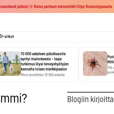
erassikesä jatkuu! 🍺 Katso parhaat menovinkit Cityn Terassioppaasta
Ö!-viikot
10 000 askeleen päivätavoite
Pun
syntyi mainoksesta – laaja
Mill
tutkimus löysi terveyshyötyjen
THL:
kannalta toisen merkkipaalun
punk
Moni tavoittelee 10 000 askelta
kym
päivässä, vaikka luku…
ommi?
Blogiin kirjoitt