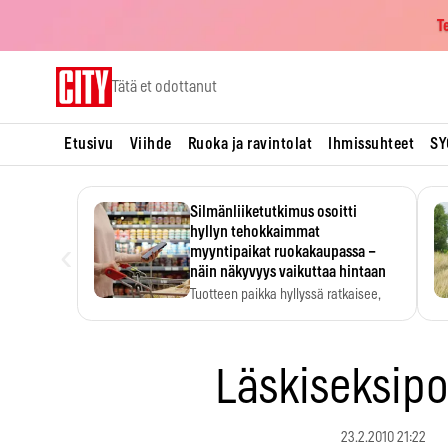
T
Skip
Tätä et odottanut
to
content
Etusivu
Viihde
Ruoka ja ravintolat
Ihmissuhteet
SY
Silmänliiketutkimus osoitti
hyllyn tehokkaimmat
‹
myyntipaikat ruokakaupassa –
näin näkyvyys vaikuttaa hintaan
Tuotteen paikka hyllyssä ratkaisee,
huomataanko se. Kauppiaat
hyödyntävät…
Läskiseksip
23.2.2010 21:22