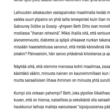
laihat tytöt pois, lavalla nähtiin kuitenkin ihan yhtä anorekt
Laihuuden aikakauden vastapainoksi maailmalla leviää myö
vaikka suuri ylipaino on yhtä lailla terveysriski kuin liian
Gabourey Sidibe ja Gossip -yhtyeen Beth Ditto ovat monelle
mediassa ”ihanan rehevinä”. Miksi ihailla sitä, että veris
aivoverenvuoto, diabetes ja syöpä uhkaavat nurkan takana?
missään haastattelussa sanonut, että tietää kärsivänsä lii
jotakin? Päinvastoin, hän sanoo pitävänsä kiloistansa ja a
Näyttää siltä, että olemme menossa kohti maailmaa, jossa
käsittäkö väärin, minusta nainen on kauneimmillaan kun lu
mutta sairaalloisen lihava ihminen on minusta yhtä surulli
Kumpi siis onkaan pahempi? Beth, joka ylpeilee liikalihavu
kuvan, että on hienoa, naisellista ja seksikästä olla sairaal
haukkunut laihoja malleja vastustavat ”sipsipussiensa pääll