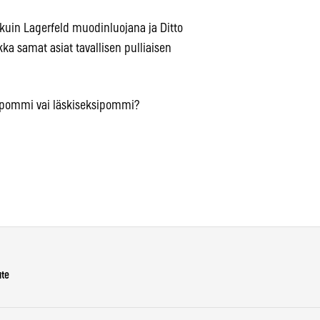
in kuin Lagerfeld muodinluojana ja Ditto
ka samat asiat tavallisen pulliaisen
sipommi vai läskiseksipommi?
ute