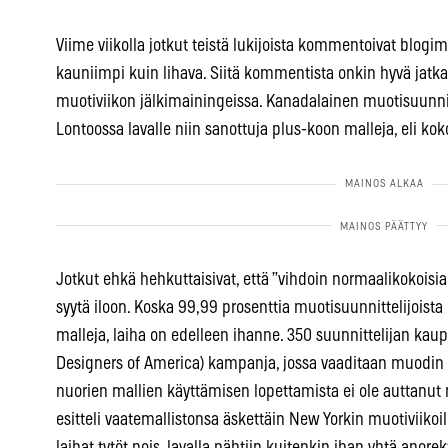
Viime viikolla jotkut teistä lukijoista kommentoivat blogi
kauniimpi kuin lihava. Siitä kommentista onkin hyvä jatkaa
muotiviikon jälkimainingeissa. Kanadalainen muotisuunnitt
Lontoossa lavalle niin sanottuja plus-koon malleja, eli kok
Jotkut ehkä hehkuttaisivat, että ”vihdoin normaalikokoisia
syytä iloon. Koska 99,99 prosenttia muotisuunnittelijoista
malleja, laiha on edelleen ihanne. 350 suunnittelijan kaup
Designers of America) kampanja, jossa vaaditaan muodin am
nuorien mallien käyttämisen lopettamista ei ole auttanut
esitteli vaatemallistonsa äskettäin New Yorkin muotiviikoil