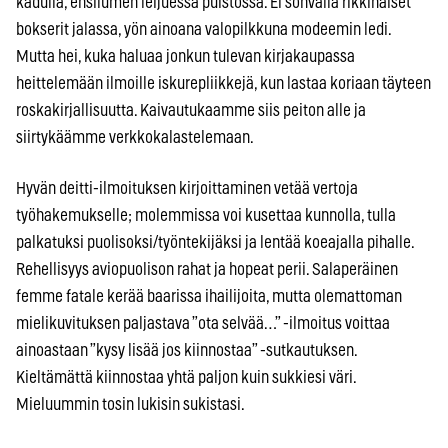
kadulla, ensilumen leijuessa puistossa. Ei sohvalla rikkinäiset
bokserit jalassa, yön ainoana valopilkkuna modeemin ledi.
Mutta hei, kuka haluaa jonkun tulevan kirjakaupassa
heittelemään ilmoille iskurepliikkejä, kun lastaa koriaan täyteen
roskakirjallisuutta. Kaivautukaamme siis peiton alle ja
siirtykäämme verkkokalastelemaan.
Hyvän deitti-ilmoituksen kirjoittaminen vetää vertoja
työhakemukselle; molemmissa voi kusettaa kunnolla, tulla
palkatuksi puolisoksi/työntekijäksi ja lentää koeajalla pihalle.
Rehellisyys aviopuolison rahat ja hopeat perii. Salaperäinen
femme fatale kerää baarissa ihailijoita, mutta olemattoman
mielikuvituksen paljastava ”ota selvää…” -ilmoitus voittaa
ainoastaan ”kysy lisää jos kiinnostaa” -sutkautuksen.
Kieltämättä kiinnostaa yhtä paljon kuin sukkiesi väri.
Mieluummin tosin lukisin sukistasi.