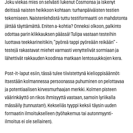
Joku viekas mies on selvästi lukenut Cosmonsa ja iskenyt
deitissä naisten heikkoon kohtaan: turhanpäiväisten testien
tekemiseen. Naistenlehdistä tuttu testiformaatti on mahdotonta
jättää täyttämättä. Eniten a-kohtia? Onneksi olkoon, palkinto
odottaa parin klikkauksen päässä! Tulipa vastaan testeihin
luottava teekkarineitikin; ”pyöreä tappi pyöreään reikään” -
testejä rakastavat miehet varmasti venyttelivät sormiaan ja
lähettivät rakkauden koodinsa matkaan lentosuukkojen kera.
Post-it-laput esiin, tässä tulee tiivistettynä kielioppisäännöt:
Itsestään kolmannessa persoonassa puhuminen on pelottavaa
ja potentiaalisen kirvesmurhaajan merkki. Kolmen pisteen
väärinkäyttö on rikos ihmisyyttä vastaan, samoin lyriikalla
mässäily (tunnustan!). Kekseliäs tyyppi keksii täysin uuden
formaatin ilmoitukselleen (työhakemus tai autonmyynti-
ilmoitus ei ole sellainen).