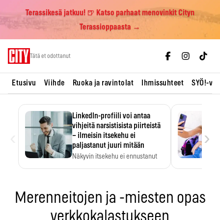
Terassikesä jatkuu! 🍺 Katso parhaat menovinkit Cityn
Terassioppaasta →
Skip
Tätä et odottanut
to
content
Etusivu
Viihde
Ruoka ja ravintolat
Ihmissuhteet
SYÖ!-vii
LinkedIn-profiili voi antaa
vihjeitä narsistisista piirteistä
‹
›
– ilmeisin itsekehu ei
paljastanut juuri mitään
Näkyvin itsekehu ei ennustanut
narsistisia piirteitä.
Merenneitojen ja -miesten opas
verkkokalastukseen