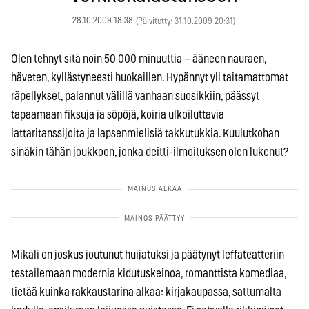
28.10.2009 18:38
(Päivitetty: 31.10.2009 20:31)
Olen tehnyt sitä noin 50 000 minuuttia – ääneen nauraen,
häveten, kyllästyneesti huokaillen. Hypännyt yli taitamattomat
räpellykset, palannut välillä vanhaan suosikkiin, päässyt
tapaamaan fiksuja ja söpöjä, koiria ulkoiluttavia
lattaritanssijoita ja lapsenmielisiä takkutukkia. Kuulutkohan
sinäkin tähän joukkoon, jonka deitti-ilmoituksen olen lukenut?
Mikäli on joskus joutunut huijatuksi ja päätynyt leffateatteriin
testailemaan modernia kidutuskeinoa, romanttista komediaa,
tietää kuinka rakkaustarina alkaa: kirjakaupassa, sattumalta