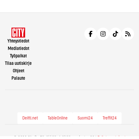
Yhteystiedot
Mediatiedot
Työpaikat
Tilaa uutiskirje
Ohjeet
Palaute
Deitti.net
TableOnline
Suomi24
Treffit24
© 2026 City.fi - Räväkkää sisältöä vuodesta -86 |
Evästeasetukset