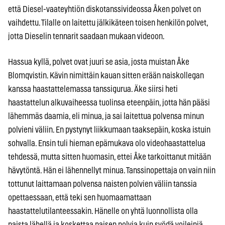
että Diesel-vaateyhtiön diskotanssivideossa Åken polvet on
vaihdettu. Tilalle on laitettu jälkikäteen toisen henkilön polvet,
jotta Dieselin tennarit saadaan mukaan videoon.
Hassua kyllä, polvet ovat juuri se asia, josta muistan Åke
Blomqvistin. Kävin nimittäin kauan sitten erään naiskollegan
kanssa haastattelemassa tanssigurua. Äke siirsi heti
haastattelun alkuvaiheessa tuolinsa eteenpäin, jotta hän pääsi
lähemmäs daamia, eli minua, ja sai laitettua polvensa minun
polvieni väliin. En pystynyt liikkumaan taaksepäin, koska istuin
sohvalla. Ensin tuli hieman epämukava olo videohaastattelua
tehdessä, mutta sitten huomasin, ettei Åke tarkoittanut mitään
hävytöntä. Hän ei lähennellyt minua. Tanssinopettaja on vain niin
tottunut laittamaan polvensa naisten polvien väliin tanssia
opettaessaan, että teki sen huomaamattaan
haastattelutilanteessakin. Hänelle on yhtä luonnollista olla
naista lähellä ja koskettaa naisen polvia kuin syödä voileipiä.