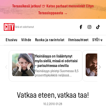
Terassikesä jatkuu! 🍺 Katso parhaat menovinkit Cityn
Terassioppaasta →
Skip
Tätä et odottanut
to
content
Etusivu
Viihde
Ruoka ja ravintolat
Ihmissuhteet
SYÖ!-vii
Yksinäisyys on lisääntynyt
myös siellä, missä ei odottaisi
‹
›
– parisuhteessa olevilla
Yksinäisyys yleistyi Suomessa 8,5
prosenttiyksikköä neljässä
vuodessa. Se…
Vatkaa eteen, vatkaa taa!
10.2.2010 01:28