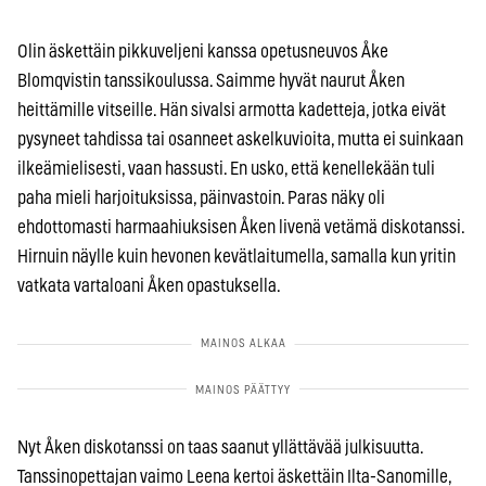
Olin äskettäin pikkuveljeni kanssa opetusneuvos Åke
Blomqvistin tanssikoulussa. Saimme hyvät naurut Åken
heittämille vitseille. Hän sivalsi armotta kadetteja, jotka eivät
pysyneet tahdissa tai osanneet askelkuvioita, mutta ei suinkaan
ilkeämielisesti, vaan hassusti. En usko, että kenellekään tuli
paha mieli harjoituksissa, päinvastoin. Paras näky oli
ehdottomasti harmaahiuksisen Åken livenä vetämä diskotanssi.
Hirnuin näylle kuin hevonen kevätlaitumella, samalla kun yritin
vatkata vartaloani Åken opastuksella.
Nyt Åken diskotanssi on taas saanut yllättävää julkisuutta.
Tanssinopettajan vaimo Leena kertoi äskettäin Ilta-Sanomille,