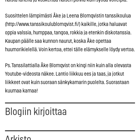
Suosittelen lämpimästi Åke ja Leena Blomqvistin tanssikoulua
(http://www.tanssikoulublomqvist.fi/) kaikille, jotka haluavat
oppia valssia, humppaa, tangoa, rokkia ja etenkin diskotanssia.
Kaupan päälle saa kunnon naurut, koska Åke opettaa
huumorikielellä. Voin kertoa, ettei tälle elämykselle löydy vertoa.
Ps. Tanssilattialla Åke Blomqvist on kingi niin kuin alla olevasta
Youtube-videosta näkee. Lantio liikkuu ees ja taas, ja jotkut
liikkeet ovat kuin suoraan sänkykamarin puolelta. Suorastaan
kuumaa kamaa!
Blogiin kirjoittaa
Arkisto