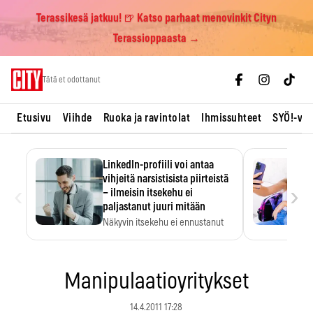
Terassikesä jatkuu! 🍺 Katso parhaat menovinkit Cityn
Terassioppaasta →
Skip
Tätä et odottanut
to
content
Etusivu
Viihde
Ruoka ja ravintolat
Ihmissuhteet
SYÖ!-vii
LinkedIn-profiili voi antaa
vihjeitä narsistisista piirteistä
‹
›
– ilmeisin itsekehu ei
paljastanut juuri mitään
Näkyvin itsekehu ei ennustanut
narsistisia piirteitä.
Manipulaatioyritykset
14.4.2011 17:28