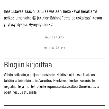
Ihastuttavaa, taas niitä tulee vastaan, liekö kevät herättänyt
peikot lumen alta 😀 jutut on lähinnä ”et taida uskaltaa” -tason
yllytysyrityksiä. Hymyilyttää. 🙂
Blogiin kirjoittaa
Vähän kaikesta ja paljon muustakin. Hektisiä ajatuksia laiskaan
tahtiin ja toisinkin päin. Varoitus: Henkisesti keskenkasvuisille,
negailijoille ja muille trolleille sopimatonta sisältöä. Onnellisuus ja
positiivisuus etusijalla.