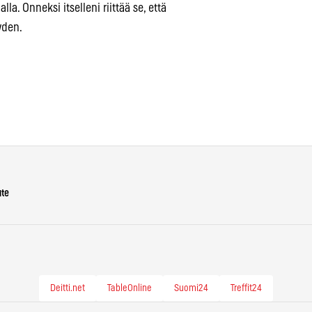
a. Onneksi itselleni riittää se, että
den.
ute
Deitti.net
TableOnline
Suomi24
Treffit24