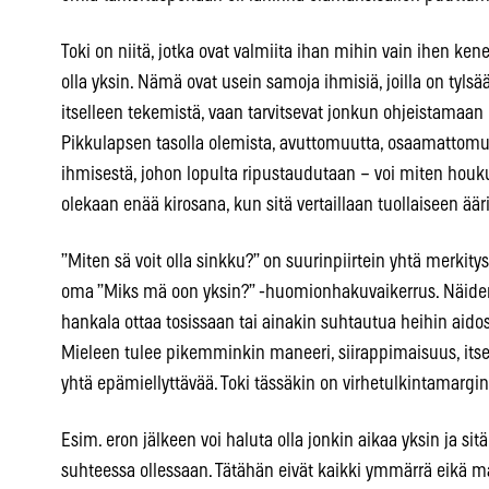
Toki on niitä, jotka ovat valmiita ihan mihin vain ihen ken
olla yksin. Nämä ovat usein samoja ihmisiä, joilla on tylsä
itselleen tekemistä, vaan tarvitsevat jonkun ohjeistamaan
Pikkulapsen tasolla olemista, avuttomuutta, osaamattomuu
ihmisestä, johon lopulta ripustaudutaan – voi miten houku
olekaan enää kirosana, kun sitä vertaillaan tuollaiseen ää
”Miten sä voit olla sinkku?” on suurinpiirtein yhtä merkit
oma ”Miks mä oon yksin?” -huomionhakuvaikerrus. Näiden ja
hankala ottaa tosissaan tai ainakin suhtautua heihin aidos
Mieleen tulee pikemminkin maneeri, siirappimaisuus, its
yhtä epämiellyttävää. Toki tässäkin on virhetulkintamargin
Esim. eron jälkeen voi haluta olla jonkin aikaa yksin ja sit
suhteessa ollessaan. Tätähän eivät kaikki ymmärrä eikä ma