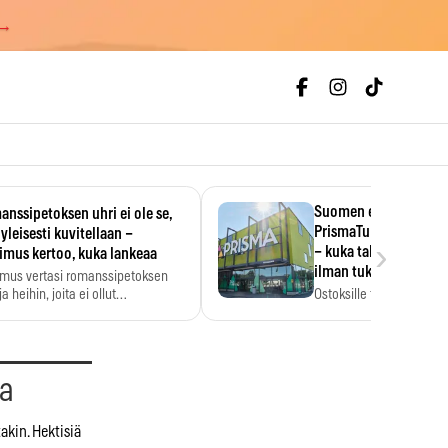
 →
Suomen ensimmäine
nssipetoksen uhri ei ole se,
PrismaTukku avautui 
 yleisesti kuvitellaan –
›
– kuka tahansa pääsee
imus kertoo, kuka lankeaa
ilman tukkukorttia
imus vertasi romanssipetoksen
a heihin, joita ei ollut…
Ostoksille tarvitse tukku
yksikköhinta kannattaa t
aa
akin. Hektisiä