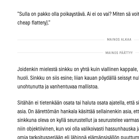
”Sulla on pakko olla poikaystävä. Ai ei oo vai? Miten sä voi
cheap flattery].”
Joidenkin mielestä sinkku on yhtä kuin viallinen kappale,
huoli. Sinkku on siis esine; liian kauan pöydällä seissyt n
unohtunutta ja vanhentuvaa mallistoa.
Sitähän ei tietenkään osata tai haluta osata ajatella, että
asia. On äärettömän hankala käsittää sellainenkin asia, ett
sinkkuna oleva on kyllä seurustellut ja seurustelee varmast
niin objektiivinen, kun voi olla valikoivasti hassunhauska 
omia tarkoitusperiään eli lähinnä elämänsisällön puuttu