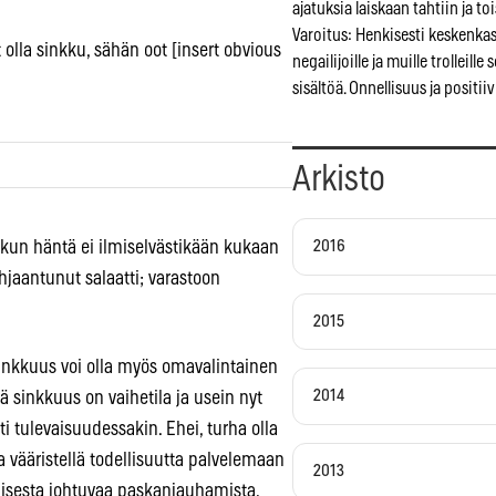
ajatuksia laiskaan tahtiin ja to
Varoitus: Henkisesti keskenkasv
t olla sinkku, sähän oot [insert obvious
negailijoille ja muille trolleill
sisältöä. Onnellisuus ja positiiv
Arkisto
2016
 kun häntä ei ilmiselvästikään kukaan
uhjaantunut salaatti; varastoon
2015
 sinkkuus voi olla myös omavalintainen
2014
ä sinkkuus on vaihetila ja usein nyt
i tulevaisuudessakin. Ehei, turha olla
ja vääristellä todellisuutta palvelemaan
2013
misesta johtuvaa paskanjauhamista.