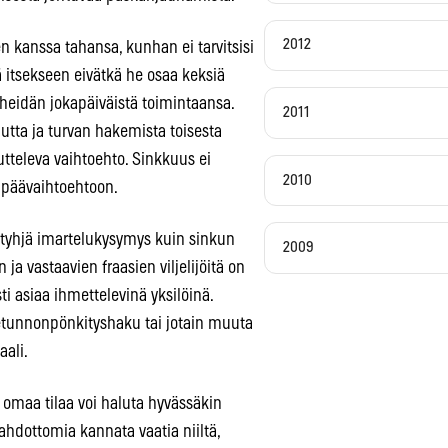
2012
en kanssa tahansa, kunhan ei tarvitsisi
ä itsekseen eivätkä he osaa keksiä
 heidän jokapäiväistä toimintaansa.
2011
tta ja turvan hakemista toisesta
tteleva vaihtoehto. Sinkkuus ei
2010
ripäävaihtoehtoon.
ystyhjä imartelukysymys kuin sinkun
2009
 vastaavien fraasien viljelijöitä on
ti asiaa ihmettelevinä yksilöinä.
etunnonpönkityshaku tai jotain muuta
aali.
ä omaa tilaa voi haluta hyvässäkin
hdottomia kannata vaatia niiltä,