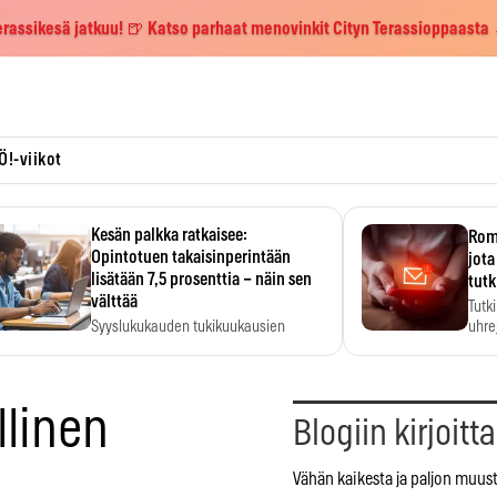
erassikesä jatkuu! 🍺 Katso parhaat menovinkit Cityn Terassioppaasta
Ö!-viikot
Kesän palkka ratkaisee:
Roma
Opintotuen takaisinperintään
jota
lisätään 7,5 prosenttia – näin sen
tutk
välttää
Tutk
Syyslukukauden tukikuukausien
uhrej
määrä ratkeaa sillä, mitä kesällä
ehti…
llinen
Blogiin kirjoitt
Vähän kaikesta ja paljon muust