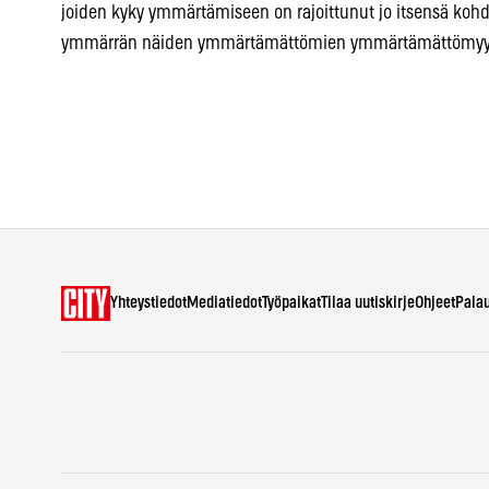
joiden kyky ymmärtämiseen on rajoittunut jo itsensä kohdall
ymmärrän näiden ymmärtämättömien ymmärtämättömyy
Yhteystiedot
Mediatiedot
Työpaikat
Tilaa uutiskirje
Ohjeet
Pala