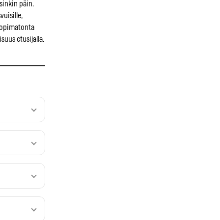
isinkin päin.
uisille,
e sopimatonta
isuus etusijalla.