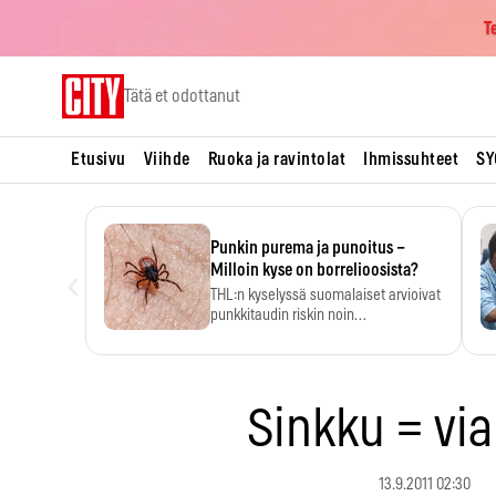
T
Skip
Tätä et odottanut
to
content
Etusivu
Viihde
Ruoka ja ravintolat
Ihmissuhteet
SY
Punkin purema ja punoitus –
‹
Milloin kyse on borrelioosista?
THL:n kyselyssä suomalaiset arvioivat
punkkitaudin riskin noin
kymmenkertaiseksi…
Sinkku = via
13.9.2011 02:30