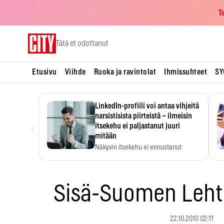
T
Skip
Tätä et odottanut
to
content
Etusivu
Viihde
Ruoka ja ravintolat
Ihmissuhteet
SY
LinkedIn-profiili voi antaa vihjeitä
narsistisista piirteistä – ilmeisin
‹
itsekehu ei paljastanut juuri
mitään
Näkyvin itsekehu ei ennustanut
narsistisia piirteitä.
Sisä-Suomen Lehti
22.10.2010 02:11