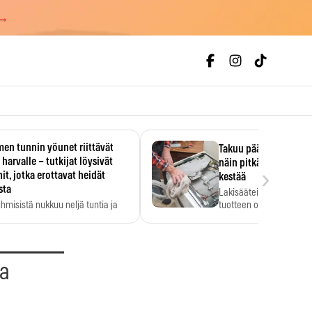
 →
en tunnin yöunet riittävät
Takuu päättyi, myyjän
 harvalle – tutkijat löysivät
näin pitkään kodinko
›
it, jotka erottavat heidät
kestää
sta
Lakisääteinen virhevast
ihmisistä nukkuu neljä tuntia ja
tuotteen oletetun kestoi
ilti…
aa