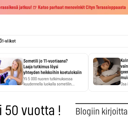
erassikesä jatkuu! 🍺 Katso parhaat menovinkit Cityn Terassioppaasta
Ö!-viikot
Kolm
Sometili jo 11-vuotiaana?
vain
Laaja tutkimus löysi
geen
yhteyden heikkoihin koetuloksiin
mui
Yli 5 000 nuoren tutkimuksessa
kuudennella luokalla sometilin…
Osa 
voi s
 50 vuotta !
Blogiin kirjoitt