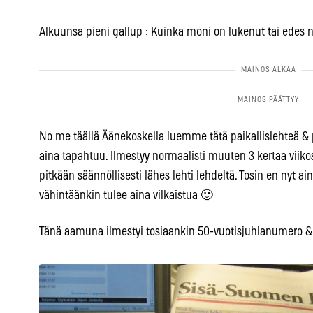
Alkuunsa pieni gallup : Kuinka moni on lukenut tai edes nä
No me täällä Äänekoskella luemme tätä paikallislehteä & 
aina tapahtuu. Ilmestyy normaalisti muuten 3 kertaa viikoss
pitkään säännöllisesti lähes lehti lehdeltä. Tosin en nyt a
vähintäänkin tulee aina vilkaistua 🙂
Tänä aamuna ilmestyi tosiaankin 50-vuotisjuhlanumero & on