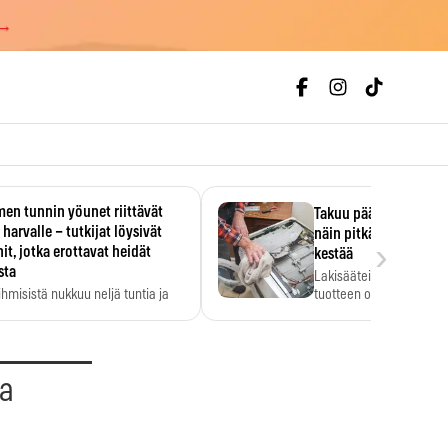
 →
en tunnin yöunet riittävät
Takuu päättyi, myyjän
 harvalle – tutkijat löysivät
näin pitkään kodinko
›
it, jotka erottavat heidät
kestää
sta
Lakisääteinen virhevast
ihmisistä nukkuu neljä tuntia ja
tuotteen oletetun kestoi
ilti…
aa