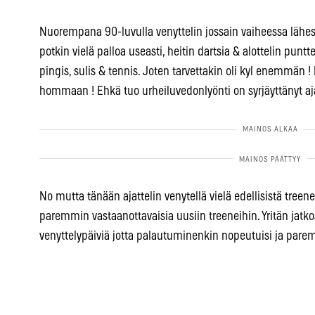
Nuorempana 90-luvulla venyttelin jossain vaiheessa lähes p
potkin vielä palloa useasti, heitin dartsia & alottelin puntt
pingis, sulis & tennis. Joten tarvettakin oli kyl enemmän !
hommaan ! Ehkä tuo urheiluvedonlyönti on syrjäyttänyt aj
No mutta tänään ajattelin venytellä vielä edellisistä treenei
paremmin vastaanottavaisia uusiin treeneihin. Yritän jatko
venyttelypäiviä jotta palautuminenkin nopeutuisi ja par