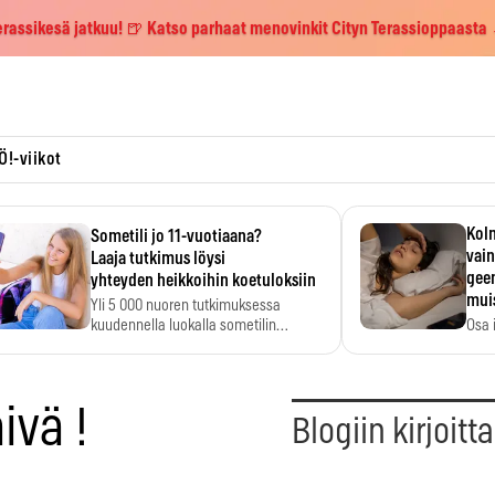
erassikesä jatkuu! 🍺 Katso parhaat menovinkit Cityn Terassioppaasta
Ö!-viikot
Kolm
Sometili jo 11-vuotiaana?
vain
Laaja tutkimus löysi
geen
yhteyden heikkoihin koetuloksiin
mui
Yli 5 000 nuoren tutkimuksessa
kuudennella luokalla sometilin…
Osa 
voi s
ivä !
Blogiin kirjoitt