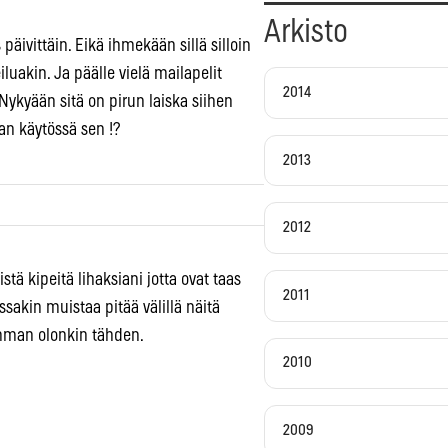
Arkisto
äivittäin. Eikä ihmekään sillä silloin
eiluakin. Ja päälle vielä mailapelit
2014
 Nykyään sitä on pirun laiska siihen
an käytössä sen !?
2013
2012
stä kipeitä lihaksiani jotta ovat taas
2011
ssakin muistaa pitää välillä näitä
emman olonkin tähden.
2010
2009