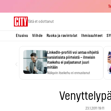
T
Skip
Tätä et odottanut
to
content
Etusivu
Viihde
Ruoka ja ravintolat
Ihmissuhteet
SY
LinkedIn-profiili voi antaa vihjeitä
narsistisista piirteistä – ilmeisin
‹
itsekehu ei paljastanut juuri
mitään
Näkyvin itsekehu ei ennustanut
narsistisia piirteitä.
Venyttelypä
23.1.2011 19:11