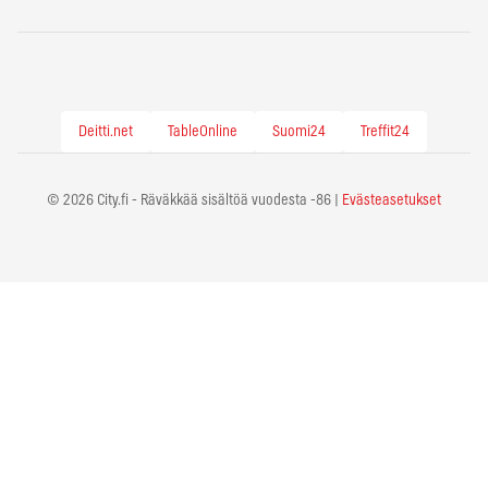
Deitti.net
TableOnline
Suomi24
Treffit24
© 2026 City.fi - Räväkkää sisältöä vuodesta -86 |
Evästeasetukset