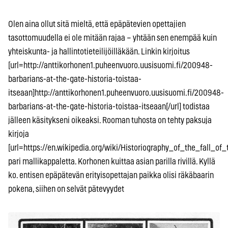
Olen aina ollut sitä mieltä, että epäpätevien opettajien
tasottomuudella ei ole mitään rajaa – yhtään sen enempää kuin
yhteiskunta- ja hallintotieteilijöilläkään. Linkin kirjoitus
[url=http://anttikorhonen1.puheenvuoro.uusisuomi.fi/200948-
barbarians-at-the-gate-historia-toistaa-
itseaan]http://anttikorhonen1.puheenvuoro.uusisuomi.fi/200948-
barbarians-at-the-gate-historia-toistaa-itseaan[/url] todistaa
jälleen käsitykseni oikeaksi. Rooman tuhosta on tehty paksuja
kirjoja
[url=https://en.wikipedia.org/wiki/Historiography_of_the_fall_o
pari mallikappaletta. Korhonen kuittaa asian parilla rivillä. Kyllä
ko. entisen epäpätevän erityisopettajan paikka olisi räkäbaarin
pokena, siihen on selvät pätevyydet