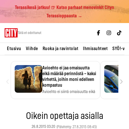
Terassikesä jatkuu! 🍺 Katso parhaat menovinkit Cityn
Terassioppaasta →
Skip
Tätä et odottanut
to
content
Etusivu
Viihde
Ruoka ja ravintolat
Ihmissuhteet
SYÖ!-vii
Avioehto ei jaa omaisuutta
eikä määrää perinnöstä – kaksi
‹
›
virhettä, joihin moni edelleen
kompastuu
Avioehto ei siirrä omaisuutta eikä
ratkaise perintöasioita.
Oikein opettaja asialla
26.8.2015 03:20
(Päivitetty: 27.8.2015 08:45)