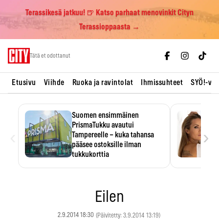
Terassikesä jatkuu! 🍺 Katso parhaat menovinkit Cityn
Terassioppaasta →
Skip
Tätä et odottanut
to
content
Etusivu
Viihde
Ruoka ja ravintolat
Ihmissuhteet
SYÖ!-vii
Suomen ensimmäinen
PrismaTukku avautui
‹
›
Tampereelle – kuka tahansa
pääsee ostoksille ilman
tukkukorttia
Ostoksille tarvitse tukkukorttia,
mutta yksikköhinta kannattaa
tarkistaa itse.
Eilen
2.9.2014 18:30
(Päivitetty: 3.9.2014 13:19)