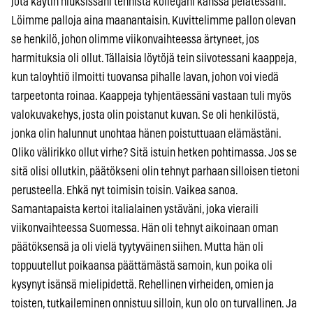
jota käytin hiuksissani tennistä kollegani kanssa pelatessani.
Löimme palloja aina maanantaisin. Kuvittelimme pallon olevan
se henkilö, johon olimme viikonvaihteessa ärtyneet, jos
harmituksia oli ollut. Tällaisia löytöjä tein siivotessani kaappeja,
kun taloyhtiö ilmoitti tuovansa pihalle lavan, johon voi viedä
tarpeetonta roinaa. Kaappeja tyhjentäessäni vastaan tuli myös
valokuvakehys, josta olin poistanut kuvan. Se oli henkilöstä,
jonka olin halunnut unohtaa hänen poistuttuaan elämästäni.
Oliko välirikko ollut virhe? Sitä istuin hetken pohtimassa. Jos se
sitä olisi ollutkin, päätökseni olin tehnyt parhaan silloisen tietoni
perusteella. Ehkä nyt toimisin toisin. Vaikea sanoa.
Samantapaista kertoi italialainen ystäväni, joka vieraili
viikonvaihteessa Suomessa. Hän oli tehnyt aikoinaan oman
päätöksensä ja oli vielä tyytyväinen siihen. Mutta hän oli
toppuutellut poikaansa päättämästä samoin, kun poika oli
kysynyt isänsä mielipidettä. Rehellinen virheiden, omien ja
toisten, tutkaileminen onnistuu silloin, kun olo on turvallinen. Ja