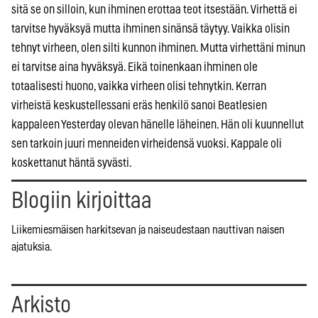
sitä se on silloin, kun ihminen erottaa teot itsestään. Virhettä ei
tarvitse hyväksyä mutta ihminen sinänsä täytyy. Vaikka olisin
tehnyt virheen, olen silti kunnon ihminen. Mutta virhettäni minun
ei tarvitse aina hyväksyä. Eikä toinenkaan ihminen ole
totaalisesti huono, vaikka virheen olisi tehnytkin. Kerran
virheistä keskustellessani eräs henkilö sanoi Beatlesien
kappaleen Yesterday olevan hänelle läheinen. Hän oli kuunnellut
sen tarkoin juuri menneiden virheidensä vuoksi. Kappale oli
koskettanut häntä syvästi.
Blogiin kirjoittaa
Liikemiesmäisen harkitsevan ja naiseudestaan nauttivan naisen
ajatuksia.
Arkisto