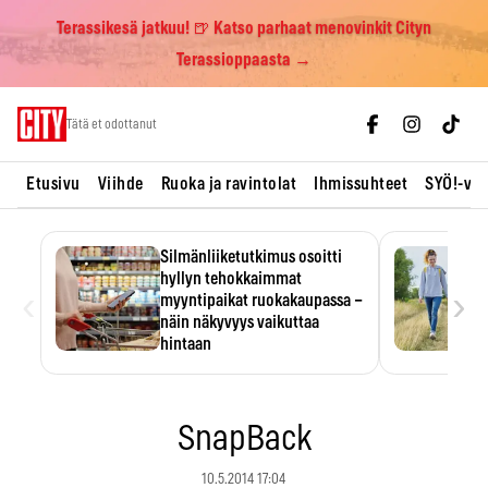
Terassikesä jatkuu! 🍺 Katso parhaat menovinkit Cityn
Terassioppaasta →
Skip
Tätä et odottanut
to
content
Etusivu
Viihde
Ruoka ja ravintolat
Ihmissuhteet
SYÖ!-vii
Silmänliiketutkimus osoitti
hyllyn tehokkaimmat
‹
›
myyntipaikat ruokakaupassa –
näin näkyvyys vaikuttaa
hintaan
Tuotteen paikka hyllyssä
ratkaisee, huomataanko se.
Kauppiaat hyödyntävät…
SnapBack
10.5.2014 17:04