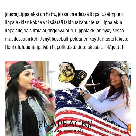
[quote]Lippalakki on hattu, jossa on edessä lippa. Useimpien
lippalakkien kokoa voi säätää lakin takapuolelta. Lippalakin
lippa suojaa silmiä auringonvalolta. Lippalakki on nykyisessä
muodossaan kehittynyt baseball-pelaajien käyttämästä lakista.
Hehheh, lauantaipäivän hepulit tästä tietoiskusta… ;)[/quote]