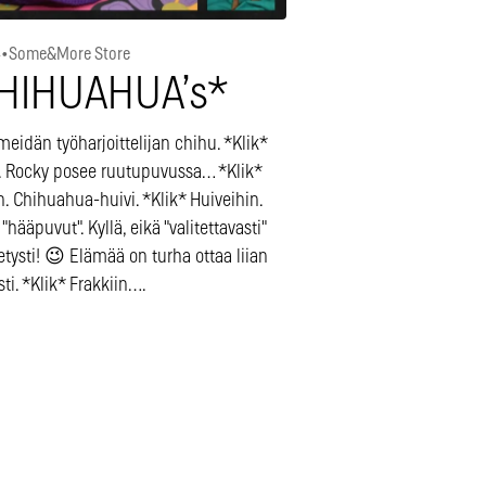
4
•
Some&More Store
HIHUAHUA’s*
eidän työharjoittelijan chihu. *Klik*
le. Rocky posee ruutupuvussa… *Klik*
. Chihuahua-huivi. *Klik* Huiveihin.
 "hääpuvut". Kyllä, eikä "valitettavasti"
etysti! 😉 Elämää on turha ottaa liian
ti. *Klik* Frakkiin….