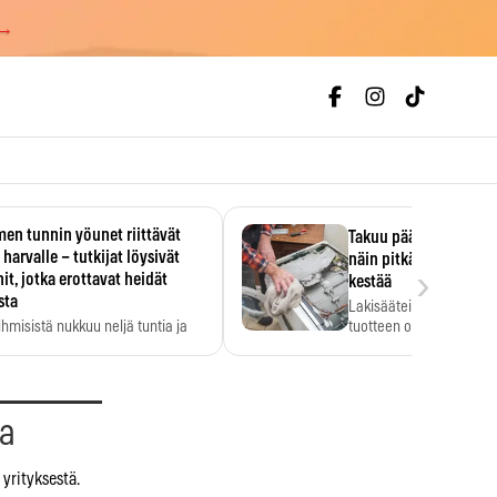
 →
en tunnin yöunet riittävät
Takuu päättyi, myyjän
 harvalle – tutkijat löysivät
näin pitkään kodinko
›
it, jotka erottavat heidät
kestää
sta
Lakisääteinen virhevast
ihmisistä nukkuu neljä tuntia ja
tuotteen oletetun kestoi
ilti…
aa
yrityksestä.