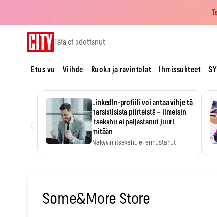
T
Skip
Tätä et odottanut
to
content
Etusivu
Viihde
Ruoka ja ravintolat
Ihmissuhteet
SY
LinkedIn-profiili voi antaa vihjeitä
narsistisista piirteistä – ilmeisin
‹
itsekehu ei paljastanut juuri
mitään
Näkyvin itsekehu ei ennustanut
narsistisia piirteitä.
Some&More Store