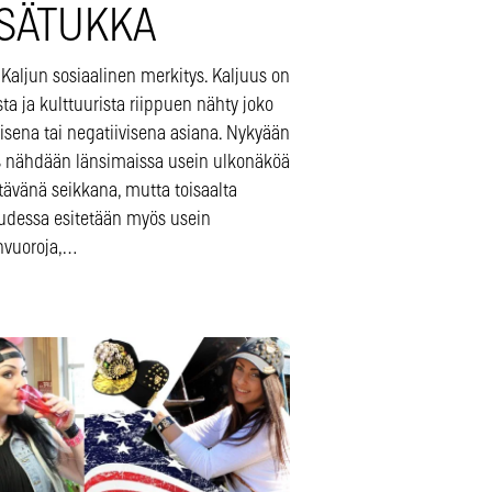
SÄTUKKA
Kaljun sosiaalinen merkitys. Kaljuus on
a ja kulttuurista riippuen nähty joko
visena tai negatiivisena asiana. Nykyään
s nähdään länsimaissa usein ulkonäköä
tävänä seikkana, mutta toisaalta
uudessa esitetään myös usein
vuoroja,…