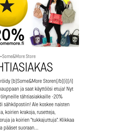
•
Some&More Store
HTIASIAKAS
röidy [b]Some&More Storen[/b][i][/i]
auppaan ja saat käyttöösi etuja! Nyt
röityneille tähtiasiakkaille -20%
i sähköpostiin! Ale koskee naisten
a, koirien krakoja, rusetteja,
ruja ja koirien "tukkajuttuja". Klikkaa
ja pääset suoraan…