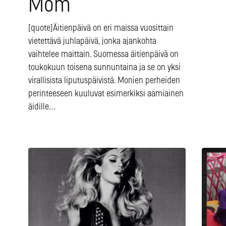
Mom
[quote]Äitienpäivä on eri maissa vuosittain
vietettävä juhlapäivä, jonka ajankohta
vaihtelee maittain. Suomessa äitienpäivä on
toukokuun toisena sunnuntaina ja se on yksi
virallisista liputuspäivistä. Monien perheiden
perinteeseen kuuluvat esimerkiksi aamiainen
äidille…