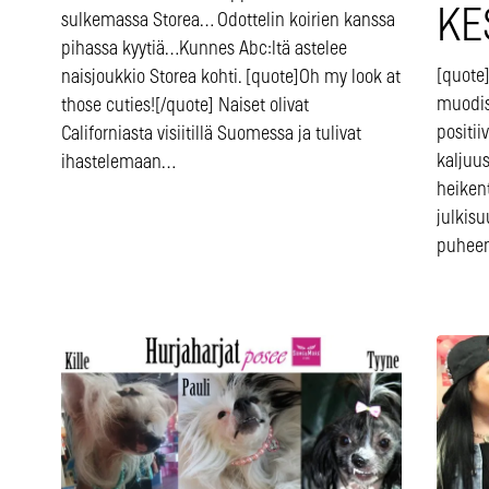
KE
sulkemassa Storea… Odottelin koirien kanssa
pihassa kyytiä…Kunnes Abc:ltä astelee
[quote]
naisjoukkio Storea kohti. [quote]Oh my look at
muodist
those cuties![/quote] Naiset olivat
positii
Californiasta visiitillä Suomessa ja tulivat
kaljuu
ihastelemaan…
heiken
julkis
puheen