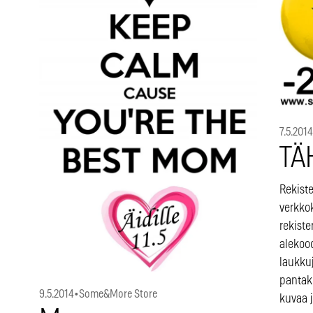
7.5.2014
TÄ
Rekiste
verkkok
rekiste
alekood
laukkuj
pantako
9.5.2014
•
Some&More Store
kuvaa 