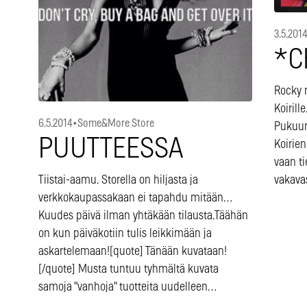
3.5.201
*C
Rocky m
Koiril
6.5.2014
•
Some&More Store
Pukuun
PUUTTEESSA
Koirien
vaan ti
Tiistai-aamu. Storella on hiljasta ja
vakavas
verkkokaupassakaan ei tapahdu mitään…
Kuudes päivä ilman yhtäkään tilausta.Täähän
on kun päiväkotiin tulis leikkimään ja
askartelemaan![quote] Tänään kuvataan!
[/quote] Musta tuntuu tyhmältä kuvata
samoja "vanhoja" tuotteita uudelleen…