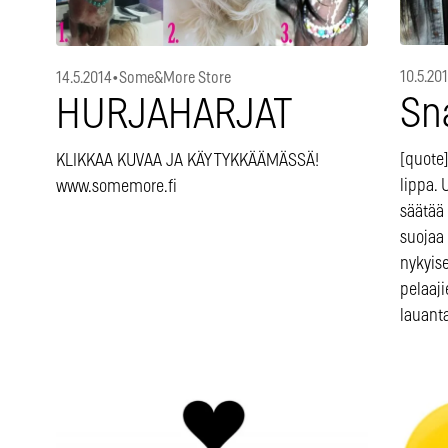
10.5.20
14.5.2014
•
Some&More Store
Sn
HURJAHARJAT
[quote]
KLIKKAA KUVAA JA KÄY TYKKÄÄMÄSSÄ!
lippa.
www.somemore.fi
säätää 
suojaa 
nykyis
pelaaji
lauant