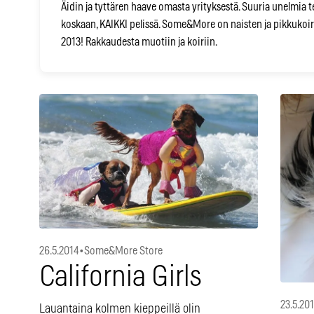
Äidin ja tyttären haave omasta yrityksestä. Suuria unelmia te
koskaan, KAIKKI pelissä. Some&More on naisten ja pikkukoir
2013! Rakkaudesta muotiin ja koiriin.
26.5.2014
•
Some&More Store
California Girls
23.5.20
Lauantaina kolmen kieppeillä olin