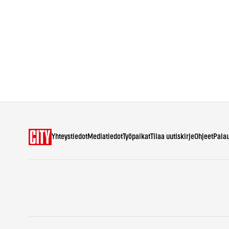
Yhteystiedot
Mediatiedot
Työpaikat
Tilaa uutiskirje
Ohjeet
Pala