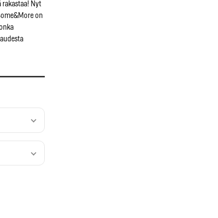
 rakastaa! Nyt
ä. Some&More on
jonka
kaudesta