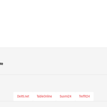
ute
Deitti.net
TableOnline
Suomi24
Treffit24