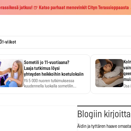
erassikesä jatkuu! 🍺 Katso parhaat menovinkit Cityn Terassioppaasta
Ö!-viikot
Kolm
Sometili jo 11-vuotiaana?
vain
Laaja tutkimus löysi
geen
yhteyden heikkoihin koetuloksiin
mui
Yli 5 000 nuoren tutkimuksessa
kuudennella luokalla sometilin…
Osa 
voi s
Blogiin kirjoitt
Äidin ja tyttären haave omasta 